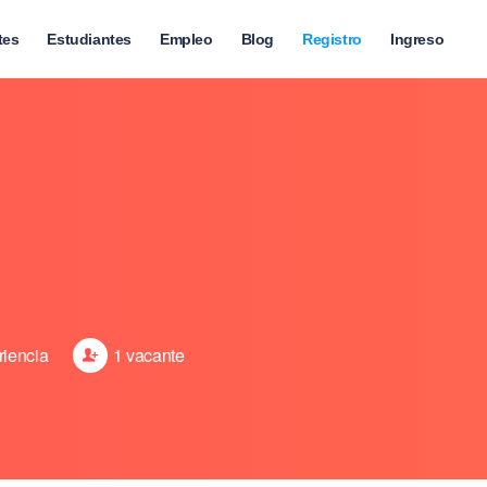
tes
Estudiantes
Empleo
Blog
Registro
Ingreso
riencia
1 vacante