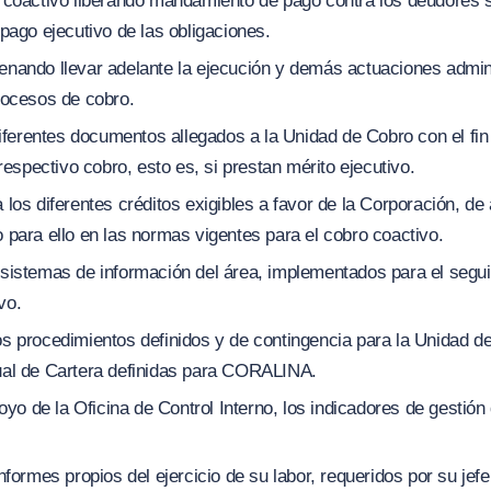
 coactivo liberando mandamiento de pago contra los deudores so
 pago ejecutivo de las obligaciones.
enando llevar adelante la ejecución y demás actuaciones admini
rocesos de cobro.
 diferentes documentos allegados a la Unidad de Cobro con el fin
 respectivo cobro, esto es, si prestan mérito ejecutivo.
 los diferentes créditos exigibles a favor de la Corporación, de
 para ello en las normas vigentes para el cobro coactivo.
sistemas de información del área, implementados para el segui
vo.
os procedimientos definidos y de contingencia para la Unidad d
ual de Cartera definidas para CORALINA.
poyo de la Oficina de Control Interno, los indicadores de gestió
informes propios del ejercicio de su labor, requeridos por su je