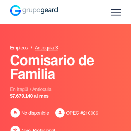
Empleos
/
Antioquia 3
Comisario de
Familia
En Itagüí / Antioquia
$7.679.140 al mes
No disponible
OPEC #210006
Nivel Profesional