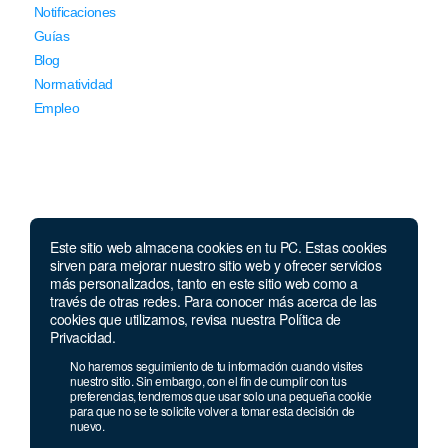
Notificaciones
Guías
Blog
Normatividad
Empleo
Este sitio web almacena cookies en tu PC. Estas cookies
Llámanos
sirven para mejorar nuestro sitio web y ofrecer servicios
más personalizados, tanto en este sitio web como a
través de otras redes. Para conocer más acerca de las
Lunes a jueves de 7 a.m.
a 5:00 p.m. Viernes de
cookies que utilizamos, revisa nuestra Política de
7 a.m. a 4 p.m. Sábados de 8 a.m. a 2 p.m.
Privacidad.
Linea nacional:
01 8000 41 3000
No haremos seguimiento de tu información cuando visites
Celular y Whatsapp:
333 033 40 39
nuestro sitio. Sin embargo, con el fin de cumplir con tus
preferencias, tendremos que usar solo una pequeña cookie
Bogotá:
381 92 69
para que no se te solicite volver a tomar esta decisión de
nuevo.