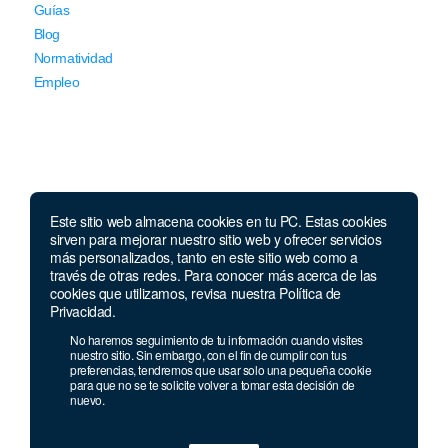
Guías
Blog
Normatividad
Empleo
Este sitio web almacena cookies en tu PC. Estas cookies
Llámanos
sirven para mejorar nuestro sitio web y ofrecer servicios
más personalizados, tanto en este sitio web como a
través de otras redes. Para conocer más acerca de las
Lunes a jueves de 7 a.m.
a 5:00 p.m. Viernes de
cookies que utilizamos, revisa nuestra Política de
7 a.m. a 4 p.m. Sábados de 8 a.m. a 2 p.m.
Privacidad.
Linea nacional:
01 8000 41 3000
No haremos seguimiento de tu información cuando visites
nuestro sitio. Sin embargo, con el fin de cumplir con tus
Celular y Whatsapp:
333 033 40 39
preferencias, tendremos que usar solo una pequeña cookie
Bogotá:
381 92 69
para que no se te solicite volver a tomar esta decisión de
nuevo.