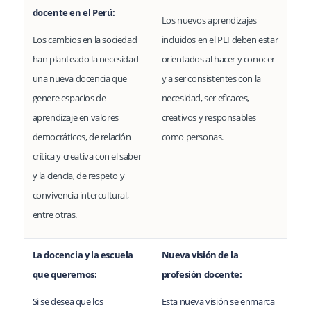
docente en el Perú:
Los nuevos aprendizajes
Los cambios en la sociedad
incluidos en el PEI deben estar
han planteado la necesidad
orientados al hacer y conocer
una nueva docencia que
y a ser consistentes con la
genere espacios de
necesidad, ser eficaces,
aprendizaje en valores
creativos y responsables
democráticos, de relación
como personas.
crítica y creativa con el saber
y la ciencia, de respeto y
convivencia intercultural,
entre otras.
La docencia y la escuela
Nueva visión de la
que queremos:
profesión docente:
Si se desea que los
Esta nueva visión se enmarca