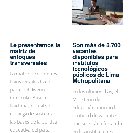
Le presentamos la
Son más de 8.700
matriz de
vacantes
enfoques
disponibles para
transversales
institutos
tecnológicos
públicos de Lima
La matriz de enfoques
Metropolitana
transversales hace
parte del diseño
En los últimos días, el
Curricular Básico
Ministerio de
Nacional, el cual se
Educación anunció la
encarga de sustentar
cantidad de vacantes
las bases de la política
que se están ofertando
educativa del país.
en las instituciones