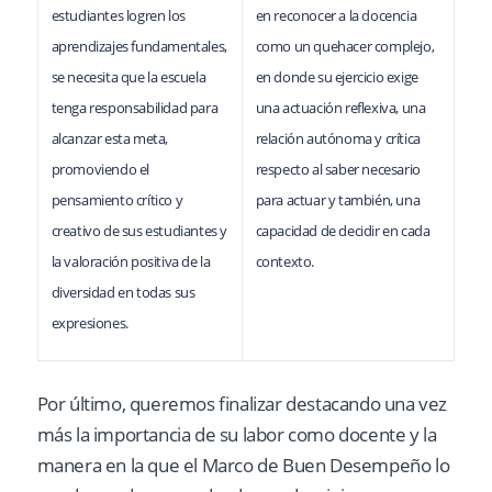
estudiantes logren los
en reconocer a la docencia
aprendizajes fundamentales,
como un quehacer complejo,
se necesita que la escuela
en donde su ejercicio exige
tenga responsabilidad para
una actuación reflexiva, una
alcanzar esta meta,
relación autónoma y crítica
promoviendo el
respecto al saber necesario
pensamiento crítico y
para actuar y también, una
creativo de sus estudiantes y
capacidad de decidir en cada
la valoración positiva de la
contexto.
diversidad en todas sus
expresiones.
Por último, queremos finalizar destacando una vez
más la importancia de su labor como docente y la
manera en la que el Marco de Buen Desempeño lo