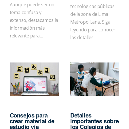
Aunque puede ser un
tecnológicas públicas
tema confuso y
de la zona de Lima
extenso, destacamos la
Metropolitana. Siga
información más
leyendo para conocer
relevante para...
los detalles.
Consejos para
Detalles
crear material de
importantes sobre
estudio vía
los Colegios de