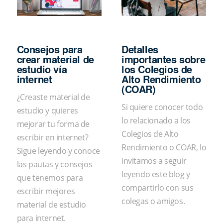
Consejos para
Detalles
crear material de
importantes sobre
estudio vía
los Colegios de
internet
Alto Rendimiento
(COAR)
¿Creaste material de
Si quiere conocer todo
estudio y quieres
lo relacionado a los
mejorar tu forma de
Colegios de Alto
escribir en internet?
Rendimiento o COAR, lo
Sigue leyendo y conoce
invitamos a seguir
las pautas y consejos
leyendo este blog y
que tenemos para
compartirlo con sus
escribir mejores
colegas o amigos.
material de estudio
para internet.