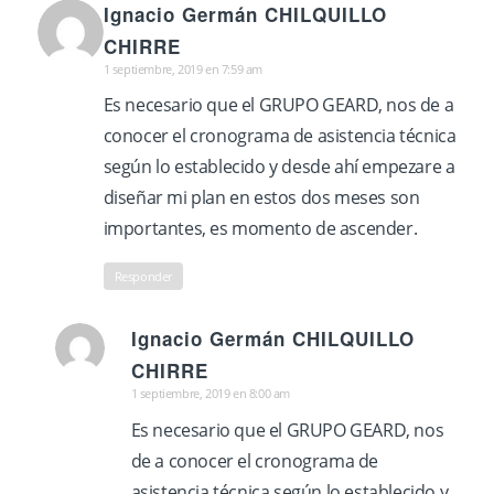
Ignacio Germán CHILQUILLO
Dice:
CHIRRE
1 septiembre, 2019 en 7:59 am
Es necesario que el GRUPO GEARD, nos de a
conocer el cronograma de asistencia técnica
según lo establecido y desde ahí empezare a
diseñar mi plan en estos dos meses son
importantes, es momento de ascender.
Responder
Ignacio Germán CHILQUILLO
Dice:
CHIRRE
1 septiembre, 2019 en 8:00 am
Es necesario que el GRUPO GEARD, nos
de a conocer el cronograma de
asistencia técnica según lo establecido y