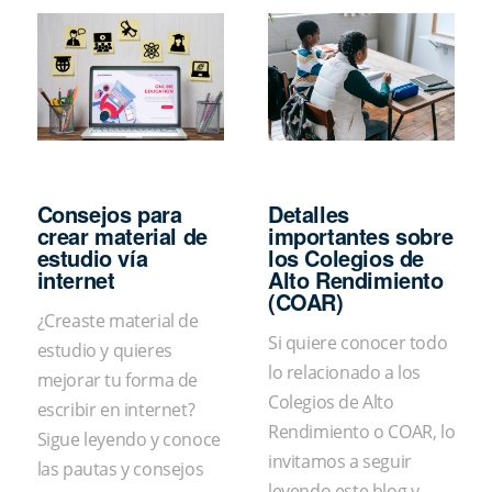
Consejos para
Detalles
crear material de
importantes sobre
estudio vía
los Colegios de
internet
Alto Rendimiento
(COAR)
¿Creaste material de
Si quiere conocer todo
estudio y quieres
lo relacionado a los
mejorar tu forma de
Colegios de Alto
escribir en internet?
Rendimiento o COAR, lo
Sigue leyendo y conoce
invitamos a seguir
las pautas y consejos
leyendo este blog y