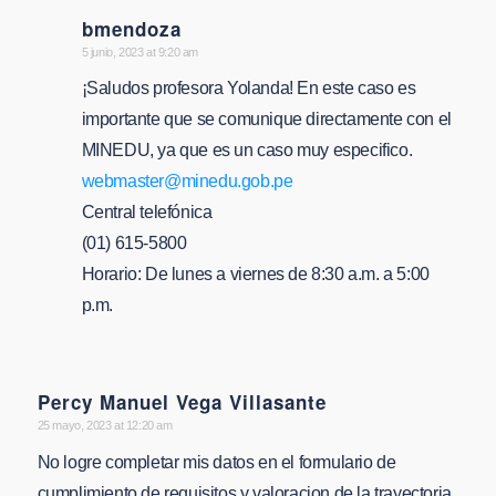
bmendoza
says:
5 junio, 2023 at 9:20 am
¡Saludos profesora Yolanda! En este caso es
importante que se comunique directamente con el
MINEDU, ya que es un caso muy especifico.
webmaster@minedu.gob.pe
Central telefónica
(01) 615-5800
Horario: De lunes a viernes de 8:30 a.m. a 5:00
p.m.
Percy Manuel Vega Villasante
says:
25 mayo, 2023 at 12:20 am
No logre completar mis datos en el formulario de
cumplimiento de requisitos y valoracion de la trayectoria