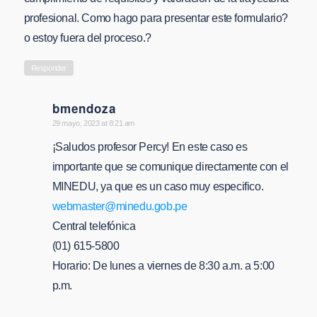
profesional. Como hago para presentar este formulario?
o estoy fuera del proceso.?
Responder
bmendoza
says:
29 mayo, 2023 at 8:21 am
¡Saludos profesor Percy! En este caso es
importante que se comunique directamente con el
MINEDU, ya que es un caso muy especifico.
webmaster@minedu.gob.pe
Central telefónica
(01) 615-5800
Horario: De lunes a viernes de 8:30 a.m. a 5:00
p.m.