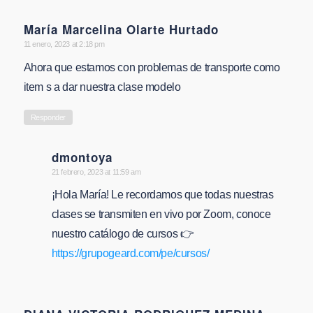
María Marcelina Olarte Hurtado
says:
11 enero, 2023 at 2:18 pm
Ahora que estamos con problemas de transporte como
item s a dar nuestra clase modelo
Responder
dmontoya
says:
21 febrero, 2023 at 11:59 am
¡Hola María! Le recordamos que todas nuestras
clases se transmiten en vivo por Zoom, conoce
nuestro catálogo de cursos 👉
https://grupogeard.com/pe/cursos/