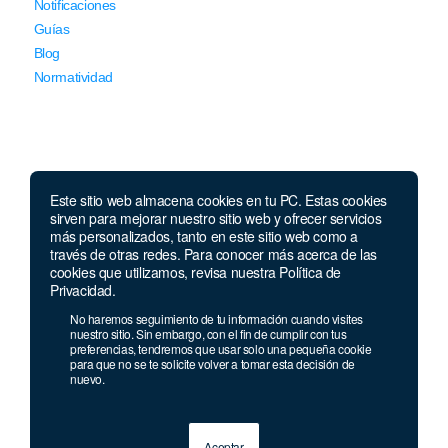
Notificaciones
Guías
Blog
Normatividad
Este sitio web almacena cookies en tu PC. Estas cookies
sirven para mejorar nuestro sitio web y ofrecer servicios
Llámanos
más personalizados, tanto en este sitio web como a
través de otras redes. Para conocer más acerca de las
Lunes a viernes de 7:00 a.m. a 5:30 p.m. Sábados de 8 a.m
cookies que utilizamos, revisa nuestra Política de
a 12 p.m.
Privacidad.
Celular y Whatsapp:
957 709 035
No haremos seguimiento de tu información cuando visites
nuestro sitio. Sin embargo, con el fin de cumplir con tus
Teléfono:
(1) 640 94 30
preferencias, tendremos que usar solo una pequeña cookie
Celular:
915 244 989
para que no se te solicite volver a tomar esta decisión de
nuevo.
Aceptar