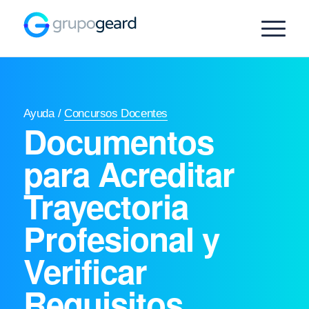
Ayuda
/
Concursos Docentes
Documentos
para Acreditar
Trayectoria
Profesional y
Verificar
Requisitos