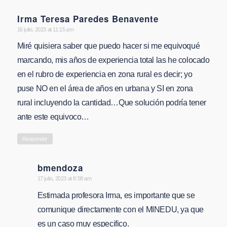
Irma Teresa Paredes Benavente
says:
16 julio, 2023 at 11:15 pm
Miré quisiera saber que puedo hacer si me equivoqué
marcando, mis años de experiencia total las he colocado
en el rubro de experiencia en zona rural es decir; yo
puse NO en el área de años en urbana y SI en zona
rural incluyendo la cantidad…Que solución podría tener
ante este equivoco…
Responder
bmendoza
says:
17 julio, 2023 at 8:58 am
Estimada profesora Irma, es importante que se
comunique directamente con el MINEDU, ya que
es un caso muy especifico.