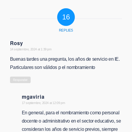
16
REPLIES
Rosy
says:
14 septiembre, 2024 at 1:39 pm
Buenas tardes una pregunta, los años de servicio en IE.
Particulares son válidos p el nombramiento
Responder
mgaviria
says:
17 septiembre, 2024 at 12:09 pm
En general, para el nombramiento como personal
docente o administrativo en el sector educativo, se
consideran los años de servicio previos, siempre