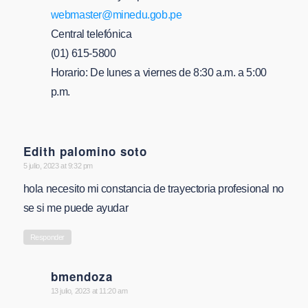
webmaster@minedu.gob.pe
Central telefónica
(01) 615-5800
Horario: De lunes a viernes de 8:30 a.m. a 5:00
p.m.
Edith palomino soto
says:
5 julio, 2023 at 9:32 pm
hola necesito mi constancia de trayectoria profesional no
se si me puede ayudar
Responder
bmendoza
says:
13 julio, 2023 at 11:20 am