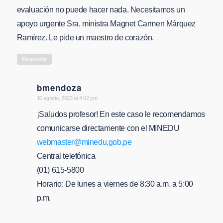
evaluación no puede hacer nada. Necesitamos un
apoyo urgente Sra. ministra Magnet Carmen Márquez
Ramírez. Le pide un maestro de corazón.
Responder
bmendoza
says:
10 agosto, 2023 at 4:02 pm
¡Saludos profesor! En este caso le recomendamos
comunicarse directamente con el MINEDU
webmaster@minedu.gob.pe
Central telefónica
(01) 615-5800
Horario: De lunes a viernes de 8:30 a.m. a 5:00
p.m.