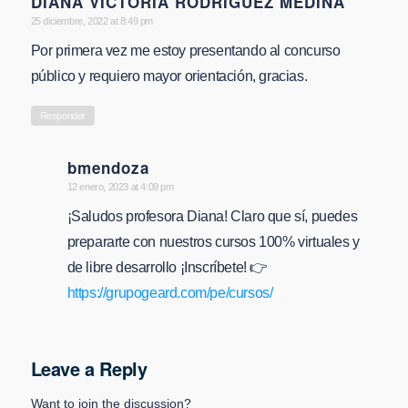
DIANA VICTORIA RODRIGUEZ MEDINA
says:
25 diciembre, 2022 at 8:49 pm
Por primera vez me estoy presentando al concurso
público y requiero mayor orientación, gracias.
Responder
bmendoza
says:
12 enero, 2023 at 4:09 pm
¡Saludos profesora Diana! Claro que sí, puedes
prepararte con nuestros cursos 100% virtuales y
de libre desarrollo ¡Inscríbete! 👉
https://grupogeard.com/pe/cursos/
Leave a Reply
Want to join the discussion?