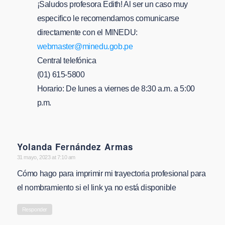
¡Saludos profesora Edith! Al ser un caso muy
especifico le recomendamos comunicarse
directamente con el MINEDU:
webmaster@minedu.gob.pe
Central telefónica
(01) 615-5800
Horario: De lunes a viernes de 8:30 a.m. a 5:00
p.m.
Yolanda Fernández Armas
says:
31 mayo, 2023 at 7:10 am
Cómo hago para imprimir mi trayectoria profesional para
el nombramiento si el link ya no está disponible
Responder