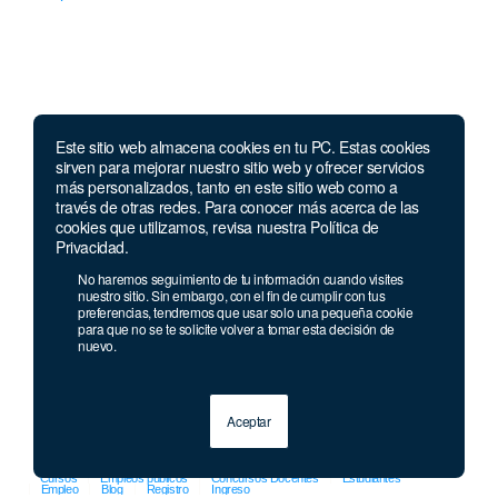
Este sitio web almacena cookies en tu PC. Estas cookies
Llámanos
sirven para mejorar nuestro sitio web y ofrecer servicios
más personalizados, tanto en este sitio web como a
través de otras redes. Para conocer más acerca de las
Lunes a jueves de 7 a.m.
a 5:00 p.m. Viernes de
cookies que utilizamos, revisa nuestra Política de
7 a.m. a 4 p.m. Sábados de 8 a.m. a 2 p.m.
Privacidad.
Linea nacional:
01 8000 41 3000
No haremos seguimiento de tu información cuando visites
Celular y Whatsapp:
333 033 40 39
nuestro sitio. Sin embargo, con el fin de cumplir con tus
preferencias, tendremos que usar solo una pequeña cookie
Bogotá:
381 92 69
para que no se te solicite volver a tomar esta decisión de
nuevo.
Aceptar
© 2013 - 2026 Grupo Geard
Cursos
Empleos públicos
Concursos Docentes
Estudiantes
Empleo
Blog
Registro
Ingreso