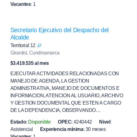
Vacantes
:
1
Secretario Ejecutivo del Despacho del
Alcalde
Territorial 12
Girardot, Cundinamarca
$3.419.535 al mes
EJECUTAR ACTIVIDADES RELACIONADAS CON
MANEJO DE AGENDA, LA GESTION
ADMINISTRATIVA, MANEJO DE DOCUMENTOS E
INFORMACION, ATENCION AL USUARIO, ARCHIVO
Y GESTION DOCUMENTAL QUE ESTEN A CARGO
DE LA DEPENDENCIA, OBSERVANDO…
Estado
:
Disponible
OPEC
:
#240442
Nivel
:
Asistencial
Experiencia mínima
:
30 meses
Vacantes
:
1