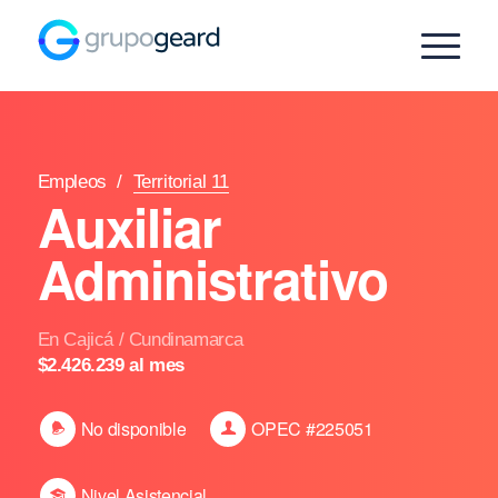
Empleos
/
Territorial 11
Auxiliar
Administrativo
En Cajicá / Cundinamarca
$2.426.239 al mes
No disponible
OPEC #225051
Nivel Asistencial