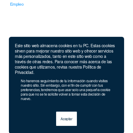
Empleo
Este sitio web almacena cookies en tu PC. Estas cookies
Llámanos
sirven para mejorar nuestro sitio web y ofrecer servicios
más personalizados, tanto en este sitio web como a
través de otras redes. Para conocer más acerca de las
Lunes a jueves de 7 a.m.
a 5:00 p.m. Viernes de
cookies que utilizamos, revisa nuestra Política de
7 a.m. a 4 p.m. Sábados de 8 a.m. a 2 p.m.
Privacidad.
Linea nacional:
01 8000 41 3000
No haremos seguimiento de tu información cuando visites
Celular y Whatsapp:
333 033 40 39
nuestro sitio. Sin embargo, con el fin de cumplir con tus
preferencias, tendremos que usar solo una pequeña cookie
Bogotá:
381 92 69
para que no se te solicite volver a tomar esta decisión de
nuevo.
Aceptar
© 2013 - 2026 Grupo Geard