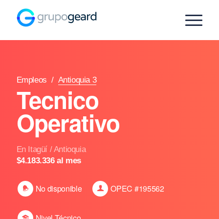
Empleos
/
Antioquia 3
Tecnico
Operativo
En Itagüí / Antioquia
$4.183.336 al mes
No disponible
OPEC #195562
Nivel Técnico