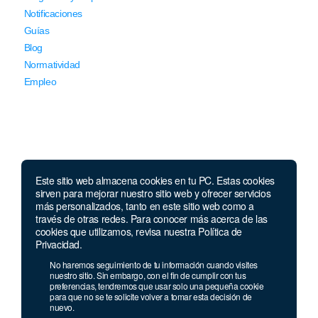
Notificaciones
Guías
Blog
Normatividad
Empleo
Este sitio web almacena cookies en tu PC. Estas cookies
Llámanos
sirven para mejorar nuestro sitio web y ofrecer servicios
más personalizados, tanto en este sitio web como a
través de otras redes. Para conocer más acerca de las
Lunes a jueves de 7 a.m.
a 5:00 p.m. Viernes de
cookies que utilizamos, revisa nuestra Política de
7 a.m. a 4 p.m. Sábados de 8 a.m. a 2 p.m.
Privacidad.
Linea nacional:
01 8000 41 3000
No haremos seguimiento de tu información cuando visites
Celular y Whatsapp:
333 033 40 39
nuestro sitio. Sin embargo, con el fin de cumplir con tus
preferencias, tendremos que usar solo una pequeña cookie
Bogotá:
381 92 69
para que no se te solicite volver a tomar esta decisión de
nuevo.