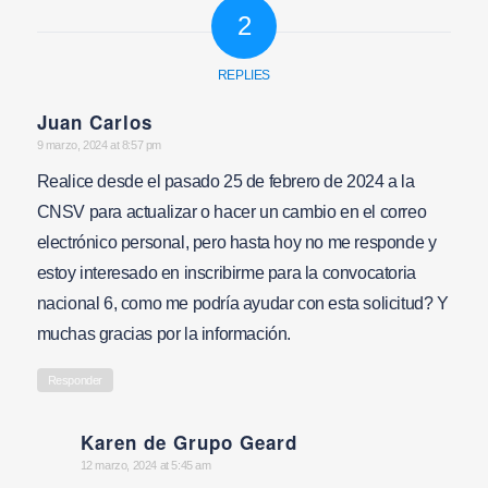
2
REPLIES
Juan Carlos
says:
9 marzo, 2024 at 8:57 pm
Realice desde el pasado 25 de febrero de 2024 a la
CNSV para actualizar o hacer un cambio en el correo
electrónico personal, pero hasta hoy no me responde y
estoy interesado en inscribirme para la convocatoria
nacional 6, como me podría ayudar con esta solicitud? Y
muchas gracias por la información.
Responder
Karen de Grupo Geard
says:
12 marzo, 2024 at 5:45 am