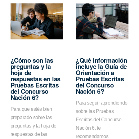
¿Cómo son las
¿Qué información
preguntas y la
incluye la Guía de
hoja de
Orientación a
respuestas en las
Pruebas Escritas
Pruebas Escritas
del Concurso
del Concurso
Nación 6?
Nación 6?
Para seguir aprendiendo
Para que estés bien
sobre las Pruebas
preparado sobre las
Escritas del Concurso
preguntas y la hoja de
Nación 6, te
respuestas de las
recomendamos