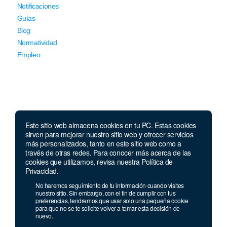
Notificaciones
Guías
Blog
Normatividad
Empleo
Este sitio web almacena cookies en tu PC. Estas cookies
Llámanos
sirven para mejorar nuestro sitio web y ofrecer servicios
más personalizados, tanto en este sitio web como a
través de otras redes. Para conocer más acerca de las
Lunes a jueves de 7 a.m.
a 5:00 p.m. Viernes de
cookies que utilizamos, revisa nuestra Política de
7 a.m. a 4 p.m. Sábados de 8 a.m. a 2 p.m.
Privacidad.
Linea nacional:
01 8000 41 3000
No haremos seguimiento de tu información cuando visites
Celular y Whatsapp:
333 033 40 39
nuestro sitio. Sin embargo, con el fin de cumplir con tus
preferencias, tendremos que usar solo una pequeña cookie
Bogotá:
381 92 69
para que no se te solicite volver a tomar esta decisión de
nuevo.