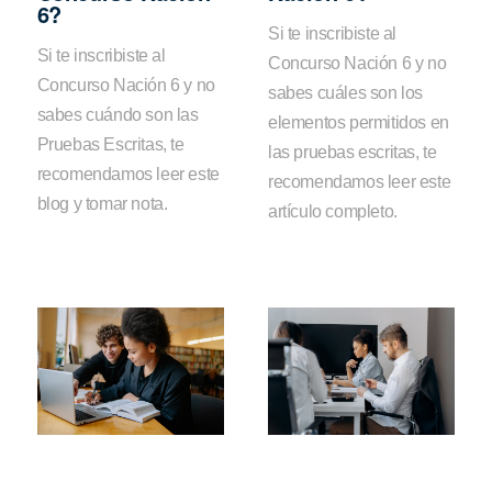
6?
Si te inscribiste al
Si te inscribiste al
Concurso Nación 6 y no
Concurso Nación 6 y no
sabes cuáles son los
sabes cuándo son las
elementos permitidos en
Pruebas Escritas, te
las pruebas escritas, te
recomendamos leer este
recomendamos leer este
blog y tomar nota.
artículo completo.