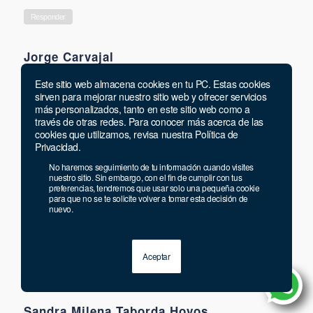
Responder
Jorge Carvajal
says:
13 julio, 2022 at 9:59 am
Este sitio web almacena cookies en tu PC. Estas cookies
Muy buena esta información de verdad por parte de esta
sirven para mejorar nuestro sitio web y ofrecer servicios
más personalizados, tanto en este sitio web como a
página
través de otras redes. Para conocer más acerca de las
cookies que utilizamos, revisa nuestra Política de
Privacidad.
Responder
No haremos seguimiento de tu información cuando visites
nuestro sitio. Sin embargo, con el fin de cumplir con tus
Ana barros
preferencias, tendremos que usar solo una pequeña cookie
para que no se te solicite volver a tomar esta decisión de
says:
12 julio, 2022 at 6:16 pm
nuevo.
Mil gracias por su apoyo, en verdad que buena
oportunidad, quiero aprobar
Aceptar
Responder
Sandra Milena Taborda Hoyos