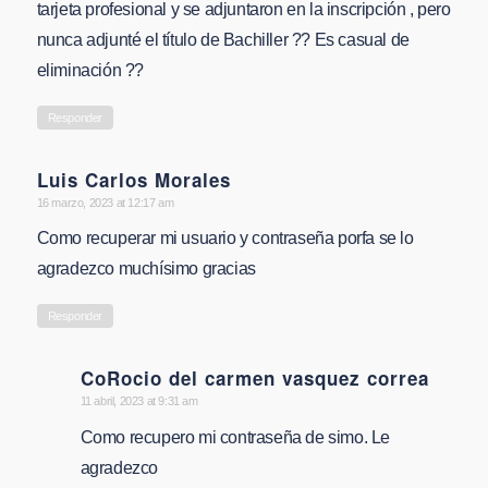
tarjeta profesional y se adjuntaron en la inscripción , pero
nunca adjunté el título de Bachiller ?? Es casual de
eliminación ??
Responder
Luis Carlos Morales
says:
16 marzo, 2023 at 12:17 am
Como recuperar mi usuario y contraseña porfa se lo
agradezco muchísimo gracias
Responder
CoRocio del carmen vasquez correa
says:
11 abril, 2023 at 9:31 am
Como recupero mi contraseña de simo. Le
agradezco