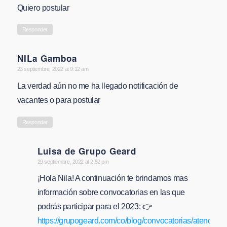
Quiero postular
Responder
NILa Gamboa
says:
23 septiembre, 2022 at 9:12 am
La verdad aún no me ha llegado notificación de
vacantes o para postular
Responder
Luisa de Grupo Geard
says:
29 septiembre, 2022 at 2:52 pm
¡Hola Nila! A continuación te brindamos mas
información sobre convocatorias en las que
podrás participar para el 2023: 👉
https://grupogeard.com/co/blog/convocatorias/atencion-