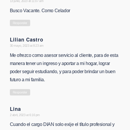
says:
13 junio, 2023 at 11:07 am
Busco Vacante. Como Celador
Responder
Lilian Castro
says:
30 mayo, 2023 at 8:23 am
Me ofrezco como asesor servicio al cliente, para de esta
manera tener un ingreso y aportar a mi hogar, lograr
poder seguir estudiando, y para poder brindar un buen
futuro a mi familia.
Responder
Lina
says:
2 abril, 2023 at 6:16 pm
Cuando el cargo DIAN solo exije el título profesional y