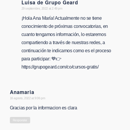
Luisa de Grupo Geard
says:
29 septiembre, 2022 at 2:49 pm
¡Hola Ana María! Actualmente no se tiene
conocimiento de próximas convocatorias, en
cuanto tengamos información, lo estaremos
compartiendo a través de nuestras redes, a
continuación te indicamos como es el proceso
para participar: 💙👉
https://grupogeard.com/co/cursos-gratis/
Anamaria
says:
16 agosto, 2022 at 9:06 pm
Gracias por la informacion es clara
Responder