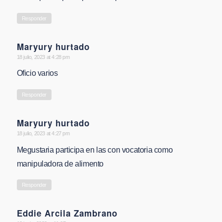
Responder
Maryury hurtado
says:
18 julio, 2023 at 4:28 pm
Oficio varios
Responder
Maryury hurtado
says:
18 julio, 2023 at 4:27 pm
Megustaria participa en las con vocatoria como
manipuladora de alimento
Responder
Eddie Arcila Zambrano