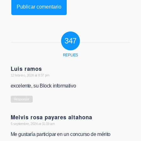
347
REPLIES
Luis ramos
says:
12 febrero, 2026 at 8:37 pm
excelente, su Block informativo
Responder
Melvis rosa payares altahona
says:
5 septiembre, 2024 at 11:19 am
Me gustaría participar en un concurso de mérito