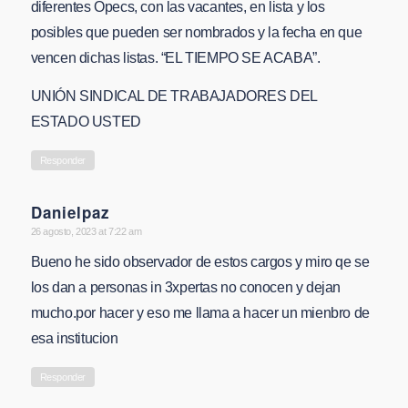
diferentes Opecs, con las vacantes, en lista y los
posibles que pueden ser nombrados y la fecha en que
vencen dichas listas. “EL TIEMPO SE ACABA”.
UNIÓN SINDICAL DE TRABAJADORES DEL
ESTADO USTED
Responder
Danielpaz
says:
26 agosto, 2023 at 7:22 am
Bueno he sido observador de estos cargos y miro qe se
los dan a personas in 3xpertas no conocen y dejan
mucho.por hacer y eso me llama a hacer un mienbro de
esa institucion
Responder