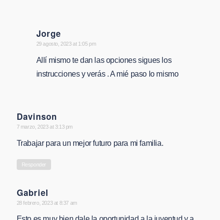
Jorge
says:
29 agosto, 2023 at 1:05 pm
Allí mismo te dan las opciones sigues los
instrucciones y verás . A mié paso lo mismo
Davinson
says:
7 marzo, 2023 at 3:13 pm
Trabajar para un mejor futuro para mi familia.
Responder
Gabriel
says:
28 febrero, 2023 at 8:37 am
Esto es muy bien dale la oportunidad a la juventud y a