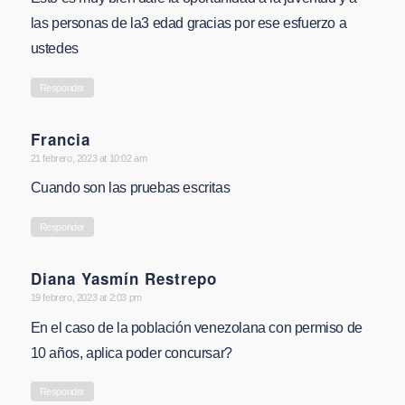
las personas de la3 edad gracias por ese esfuerzo a
ustedes
Responder
Francia
says:
21 febrero, 2023 at 10:02 am
Cuando son las pruebas escritas
Responder
Diana Yasmín Restrepo
says:
19 febrero, 2023 at 2:03 pm
En el caso de la población venezolana con permiso de
10 años, aplica poder concursar?
Responder