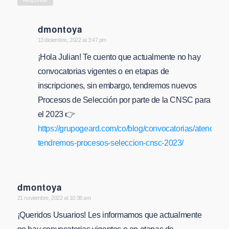
Responder
dmontoya
says:
13 diciembre, 2022 at 3:47 pm
¡Hola Julian! Te cuento que actualmente no hay
convocatorias vigentes o en etapas de
inscripciones, sin embargo, tendremos nuevos
Procesos de Selección por parte de la CNSC para
el 2023 👉
https://grupogeard.com/co/blog/convocatorias/atencion-
tendremos-procesos-seleccion-cnsc-2023/
dmontoya
says:
21 noviembre, 2022 at 10:38 am
¡Queridos Usuarios! Les informamos que actualmente