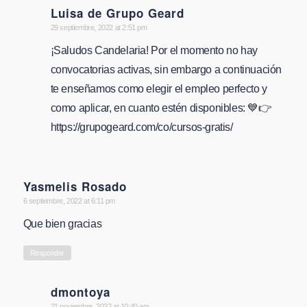
Luisa de Grupo Geard
says:
29 septiembre, 2022 at 2:51 pm
¡Saludos Candelaria! Por el momento no hay
convocatorias activas, sin embargo a continuación
te enseñamos como elegir el empleo perfecto y
como aplicar, en cuanto estén disponibles: 💙👉
https://grupogeard.com/co/cursos-gratis/
Yasmelis Rosado
says:
6 septiembre, 2022 at 6:11 pm
Que bien gracias
Responder
dmontoya
21 noviembre, 2022 at 10:40 am