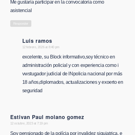
Me gustaría participar en la convocatoria como
asistencial
Responder
Luis ramos
says:
12 febrero, 2026 at 8:40 pm
excelente, su Block informativo,soy técnico en
administración policial y con experiencia como i
vwstugador judicial de lNpolicia nacional por más
18 años,diplomados, actualizaciones y exoerto en
seguridad
Estivan Paul molano gomez
says:
12 octubre, 2023 at 7:19 pm
Soy pensionado de la polícia por invalidez siquiatrica, e