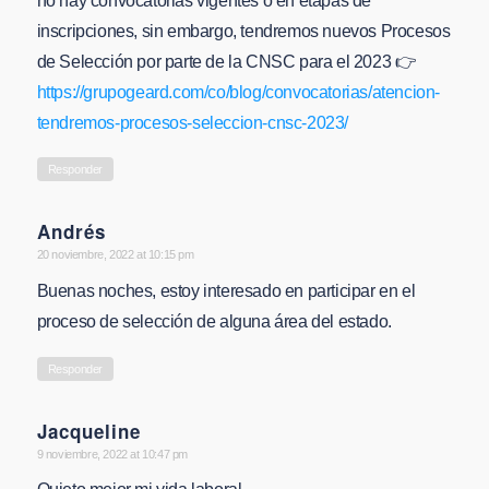
no hay convocatorias vigentes o en etapas de
inscripciones, sin embargo, tendremos nuevos Procesos
de Selección por parte de la CNSC para el 2023 👉
https://grupogeard.com/co/blog/convocatorias/atencion-
tendremos-procesos-seleccion-cnsc-2023/
Responder
Andrés
says:
20 noviembre, 2022 at 10:15 pm
Buenas noches, estoy interesado en participar en el
proceso de selección de alguna área del estado.
Responder
Jacqueline
says:
9 noviembre, 2022 at 10:47 pm