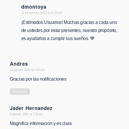
dmontoya
says:
21 noviembre, 2022 at 11:19 am
¡Estimados Usuarios! Muchas gracias a cada uno
de ustedes por estar presentes, nuestro propósito,
es ayudarlos a cumplir sus sueños. 💙
Andres
says:
16 agosto, 2022 at 3:20 pm
Gracias por las notificaciones
Responder
Jader Hernandez
says:
6 agosto, 2022 at 7:26 pm
Magnifica informacion y es clara