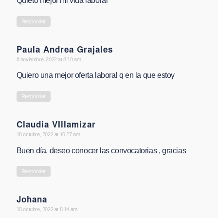
Quieto mejor mi vida laboral
Responder
Paula Andrea Grajales
says:
8 noviembre, 2022 at 8:10 am
Quiero una mejor oferta laboral q en la que estoy
Responder
Claudia VIllamizar
says:
18 octubre, 2022 at 10:27 am
Buen día, deseo conocer las convocatorias , gracias
Responder
Johana
says:
18 octubre, 2022 at 8:14 am