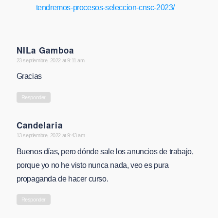
tendremos-procesos-seleccion-cnsc-2023/
NILa Gamboa
says:
23 septiembre, 2022 at 9:11 am
Gracias
Responder
Candelaria
says:
13 septiembre, 2022 at 9:43 am
Buenos días, pero dónde sale los anuncios de trabajo,
porque yo no he visto nunca nada, veo es pura
propaganda de hacer curso.
Responder