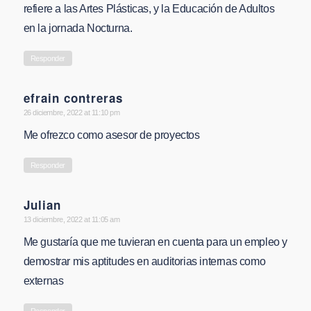
refiere a las Artes Plásticas, y la Educación de Adultos
en la jornada Nocturna.
Responder
efrain contreras
says:
26 diciembre, 2022 at 11:10 pm
Me ofrezco como asesor de proyectos
Responder
Julian
says:
13 diciembre, 2022 at 11:05 am
Me gustaría que me tuvieran en cuenta para un empleo y
demostrar mis aptitudes en auditorias internas como
externas