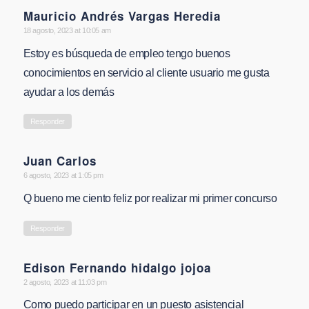
Mauricio Andrés Vargas Heredia
says:
18 agosto, 2023 at 10:05 am
Estoy es búsqueda de empleo tengo buenos
conocimientos en servicio al cliente usuario me gusta
ayudar a los demás
Responder
Juan Carlos
says:
6 agosto, 2023 at 1:05 pm
Q bueno me ciento feliz por realizar mi primer concurso
Responder
Edison Fernando hidalgo jojoa
says:
2 agosto, 2023 at 11:03 pm
Como puedo participar en un puesto asistencial