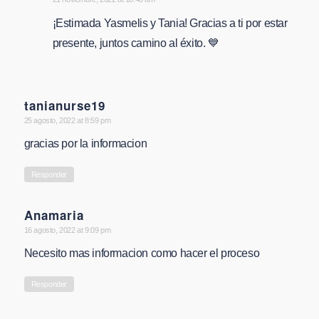
says:
¡Estimada Yasmelis y Tania! Gracias a ti por estar
presente, juntos camino al éxito. 💙
tanianurse19
says:
25 agosto, 2022 at 8:59 pm
gracias por la informacion
Responder
Anamaria
says:
16 agosto, 2022 at 9:09 pm
Necesito mas informacion como hacer el proceso
Responder