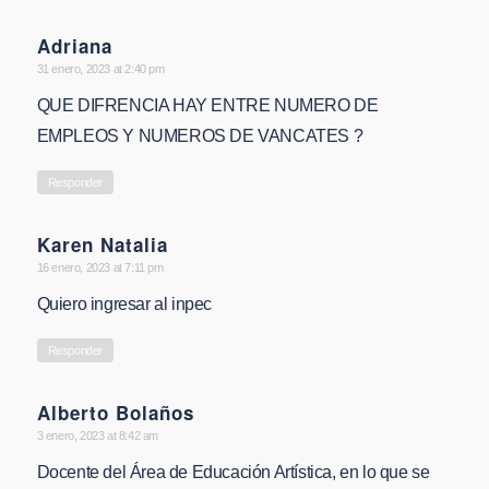
Adriana
says:
31 enero, 2023 at 2:40 pm
QUE DIFRENCIA HAY ENTRE NUMERO DE
EMPLEOS Y NUMEROS DE VANCATES ?
Responder
Karen Natalia
says:
16 enero, 2023 at 7:11 pm
Quiero ingresar al inpec
Responder
Alberto Bolaños
says:
3 enero, 2023 at 8:42 am
Docente del Área de Educación Artística, en lo que se