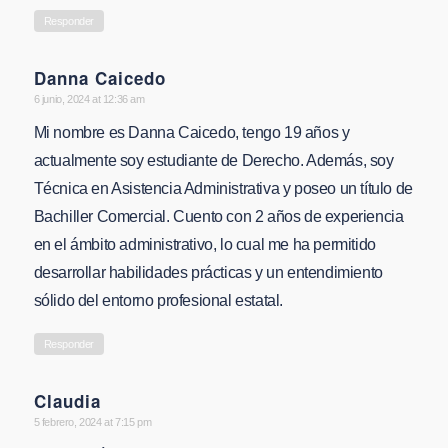
Responder
Danna Caicedo
says:
6 junio, 2024 at 12:36 am
Mi nombre es Danna Caicedo, tengo 19 años y
actualmente soy estudiante de Derecho. Además, soy
Técnica en Asistencia Administrativa y poseo un título de
Bachiller Comercial. Cuento con 2 años de experiencia
en el ámbito administrativo, lo cual me ha permitido
desarrollar habilidades prácticas y un entendimiento
sólido del entorno profesional estatal.
Responder
Claudia
says:
5 febrero, 2024 at 7:15 pm