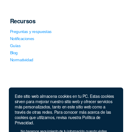
Recursos
Preguntas y respuestas
Notificaciones
Guías
Blog
Normatividad
Este sitio web almacena cookies en tu PC. Estas cookies
sirven para mejorar nuestro sitio web y ofrecer servicios
Llámanos
más personalizados, tanto en este sitio web como a
través de otras redes. Para conocer más acerca de las
Lunes a viernes de 7:00 a.m. a 5:30 p.m. Sábados de 8 a.m
cookies que utilizamos, revisa nuestra Política de
a 12 p.m.
Privacidad.
Celular y Whatsapp:
957 709 035
No haremos seguimiento de tu información cuando visites