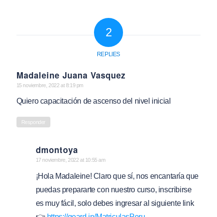
2
REPLIES
Madaleine Juana Vasquez
says:
15 noviembre, 2022 at 8:19 pm
Quiero capacitación de ascenso del nivel inicial
Responder
dmontoya
says:
17 noviembre, 2022 at 10:55 am
¡Hola Madaleine! Claro que sí, nos encantaría que
puedas prepararte con nuestro curso, inscribirse
es muy fácil, solo debes ingresar al siguiente link
👉
https://geard.in/MatriculasPeru