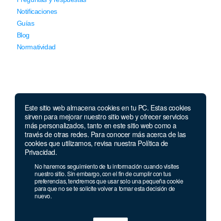
Notificaciones
Guías
Blog
Normatividad
Este sitio web almacena cookies en tu PC. Estas cookies
sirven para mejorar nuestro sitio web y ofrecer servicios
Llámanos
más personalizados, tanto en este sitio web como a
través de otras redes. Para conocer más acerca de las
Lunes a viernes de 7:00 a.m. a 5:30 p.m. Sábados de 8 a.m
cookies que utilizamos, revisa nuestra Política de
a 12 p.m.
Privacidad.
Celular y Whatsapp:
957 709 035
No haremos seguimiento de tu información cuando visites
Teléfono:
(1) 640 94 30
nuestro sitio. Sin embargo, con el fin de cumplir con tus
preferencias, tendremos que usar solo una pequeña cookie
Celular:
915 244 989
para que no se te solicite volver a tomar esta decisión de
nuevo.