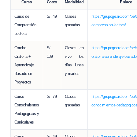
Curso
Costo
Modalidad
Enlace
Curso de
S/. 49
Clases
https://grupogeard.com/pe/
Comprensión
grabadas.
comprension-lectora/
Lectora
Combo
S/.
Clases en
https://grupogeard.com/pe
Oratoria +
139
vivo los
oratoria-aprendizaje-basado
Aprendizaje
días lunes
Basado en
y martes.
Proyectos
Curso
S/. 79
Clases
https://grupogeard.com/pe/
Conocimientos
grabadas
conocimientos-pedagogicos-
Pedagógicos y
Curriculares
Curso
S/. 49
Clases
https://grupogeard.com/pe/