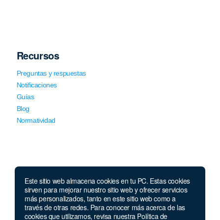
Recursos
Preguntas y respuestas
Notificaciones
Guías
Blog
Normatividad
Este sitio web almacena cookies en tu PC. Estas cookies
sirven para mejorar nuestro sitio web y ofrecer servicios
Llámanos
más personalizados, tanto en este sitio web como a
través de otras redes. Para conocer más acerca de las
Lunes a viernes de 7:00 a.m. a 5:30 p.m. Sábados de 8 a.m
cookies que utilizamos, revisa nuestra Política de