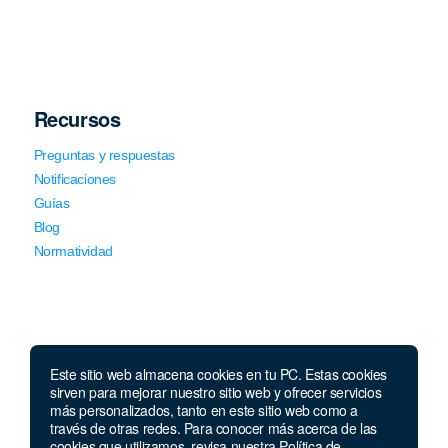
Recursos
Preguntas y respuestas
Notificaciones
Guías
Blog
Normatividad
Este sitio web almacena cookies en tu PC. Estas cookies
sirven para mejorar nuestro sitio web y ofrecer servicios
Llámanos
más personalizados, tanto en este sitio web como a
través de otras redes. Para conocer más acerca de las
Lunes a viernes de 7:00 a.m. a 5:30 p.m. Sábados de 8 a.m
cookies que utilizamos, revisa nuestra Política de