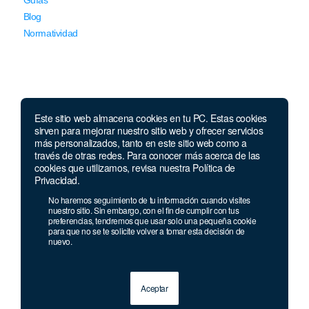
Blog
Normatividad
Este sitio web almacena cookies en tu PC. Estas cookies
sirven para mejorar nuestro sitio web y ofrecer servicios
Llámanos
más personalizados, tanto en este sitio web como a
través de otras redes. Para conocer más acerca de las
Lunes a viernes de 7:00 a.m. a 5:30 p.m. Sábados de 8 a.m
cookies que utilizamos, revisa nuestra Política de
a 12 p.m.
Privacidad.
Celular y Whatsapp:
957 709 035
No haremos seguimiento de tu información cuando visites
Teléfono:
(1) 640 94 30
nuestro sitio. Sin embargo, con el fin de cumplir con tus
preferencias, tendremos que usar solo una pequeña cookie
Celular:
915 244 989
para que no se te solicite volver a tomar esta decisión de
nuevo.
Aceptar
© 2013 - 2026 Grupo Geard