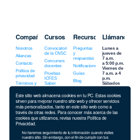
Compañía
Cursos
Recursos
Llámanos
Nosotros
Convocatorias
Preguntas
Lunes a
de la CNSC
y
jueves de
Alianzas
respuestas
7 a.m.
Concursos
Contacto
a 5:00 p.m.
docentes
Notificaciones
Viernes de
Política de
Pruebas
Guías
7 a.m. a 4
privacidad
ICFES
p.m.
Blog
Términos y
Saber
Sábados
condiciones
Normatividad
de 8 a.m. a
Simulacros
2 p.m.
Este sitio web almacena cookies en tu PC. Estas cookies
gratis
Empleo
sirven para mejorar nuestro sitio web y ofrecer servicios
Linea
nacional:
más personalizados, tanto en este sitio web como a
01 8000 41
través de otras redes. Para conocer más acerca de las
3000
cookies que utilizamos, revisa nuestra Política de
Privacidad.
Celular y
Whatsapp:
No haremos seguimiento de tu información cuando visites
333 033 40
nuestro sitio. Sin embargo, con el fin de cumplir con tus
39