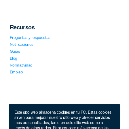
Recursos
Preguntas y respuestas
Notificaciones
Guías
Blog
Normatividad
Empleo
Este sitio web almacena cookies en tu PC. Estas cookies
Llámanos
sirven para mejorar nuestro sitio web y ofrecer servicios
más personalizados, tanto en este sitio web como a
través de otras redes. Para conocer más acerca de las
Lunes a jueves de 7 a.m.