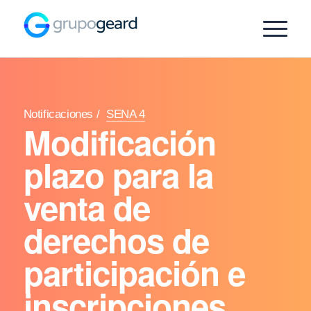
Notificaciones
/
SENA 4
Modificación
plazo para la
venta de
derechos de
participación e
inscripciones