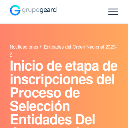
Notificaciones
/
Entidades del Orden Nacional 2020-
2
Inicio de etapa de
inscripciones del
Proceso de
Selección
Entidades Del