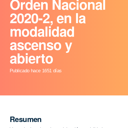
Orden Nacional
2020-2, en la
modalidad
ascenso y
abierto
Publicado hace 1651 días
Resumen