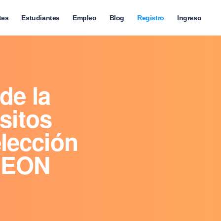
tes
Estudiantes
Empleo
Blog
Registro
Ingreso
de la
sitos
lección
l EON