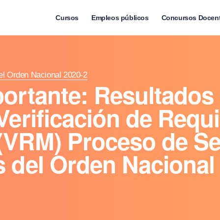
Cursos
Empleos públicos
Concursos Docen
el Orden Nacional 2020-2
ortante: Resultados 
Verificación de Requi
(VRM) Proceso de Se
s del Orden Naciona