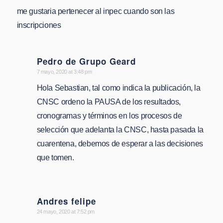
me gustaria pertenecer al inpec cuando son las
inscripciones
Pedro de Grupo Geard
says:
7 mayo, 2020 at 3:48 pm
Hola Sebastian, tal como indica la publicación, la
CNSC ordeno la PAUSA de los resultados,
cronogramas y términos en los procesos de
selección que adelanta la CNSC, hasta pasada la
cuarentena, debemos de esperar a las decisiones
que tomen.
Andres felipe
says:
24 mayo, 2020 at 7:52 pm