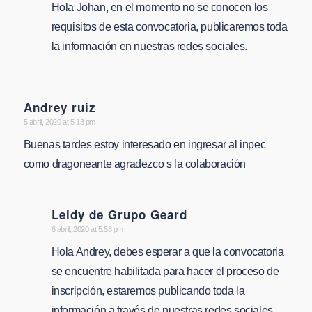
Hola Johan, en el momento no se conocen los
requisitos de esta convocatoria, publicaremos toda
la información en nuestras redes sociales.
Andrey ruiz
says:
5 abril, 2020 at 5:13 pm
Buenas tardes estoy interesado en ingresar al inpec
como dragoneante agradezco s la colaboración
Leidy de Grupo Geard
says:
6 abril, 2020 at 5:58 pm
Hola Andrey, debes esperar a que la convocatoria
se encuentre habilitada para hacer el proceso de
inscripción, estaremos publicando toda la
información a través de nuestras redes sociales