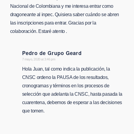
Nacional de Colombiana y me interesa entrar como
dragoneante al inpec. Quisiera saber cuándo se abren
las inscripciones para entrar. Gracias por la
colaboración. Estaré atento .
Pedro de Grupo Geard
says:
7 mayo, 2020 at 3:46 pm
Hola Juan, tal como indica la publicación, la
CNSC ordeno la PAUSA de los resultados,
cronogramas y términos en los procesos de
selección que adelanta la CNSC, hasta pasada la
cuarentena, debemos de esperar a las decisiones
que tomen.