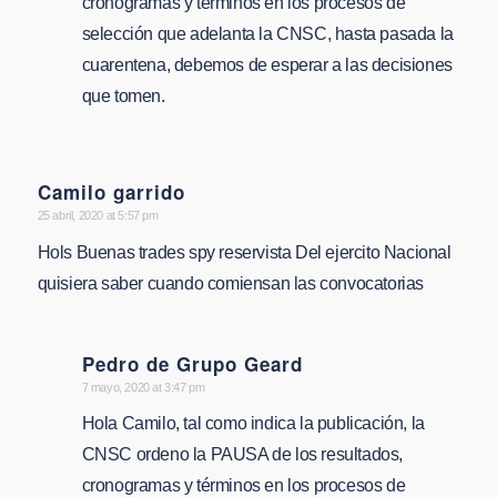
cronogramas y términos en los procesos de
selección que adelanta la CNSC, hasta pasada la
cuarentena, debemos de esperar a las decisiones
que tomen.
Camilo garrido
says:
25 abril, 2020 at 5:57 pm
Hols Buenas trades spy reservista Del ejercito Nacional
quisiera saber cuando comiensan las convocatorias
Pedro de Grupo Geard
says:
7 mayo, 2020 at 3:47 pm
Hola Camilo, tal como indica la publicación, la
CNSC ordeno la PAUSA de los resultados,
cronogramas y términos en los procesos de