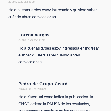
says:
29 abril, 2020 at 2:42 pm
Hola buenas tardes estoy interesada y quisiera saber
cuándo abren convocatorias.
Lorena vargas
says:
29 abril, 2020 at 2:43 pm
Hola buenas tardes estoy interesada en ingresar
el inpec quisiera saber cuándo abren
convocatorias
Pedro de Grupo Geard
says:
7 mayo, 2020 at 3:48 pm
Hola Karen, tal como indica la publicación, la
CNSC ordeno la PAUSA de los resultados,
cronogramas y términos en los procesos de