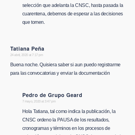
selección que adelanta la CNSC, hasta pasada la
cuarentena, debemos de esperar a las decisiones
que tomen.
Tatiana Peña
says:
24 abril, 2020 at 7:17 pm
Buena noche. Quisiera saber si aun puedo registrarme
para las convocatorias y enviar la documentación
Pedro de Grupo Geard
says:
7 mayo, 2020 at 3:47 pm
Hola Tatiana, tal como indica la publicación, la
CNSC ordeno la PAUSA de los resultados,
cronogramas y términos en los procesos de