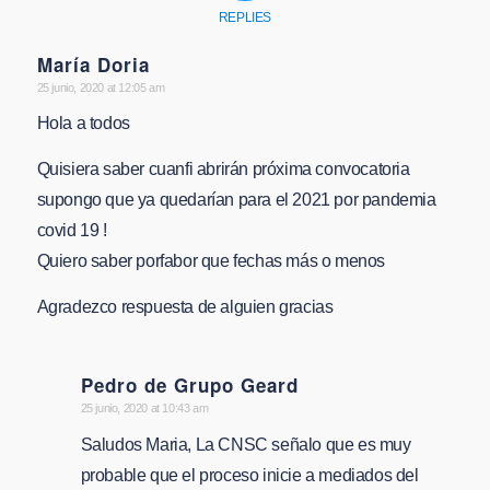
REPLIES
María Doria
says:
25 junio, 2020 at 12:05 am
Hola a todos
Quisiera saber cuanfi abrirán próxima convocatoria
supongo que ya quedarían para el 2021 por pandemia
covid 19 !
Quiero saber porfabor que fechas más o menos
Agradezco respuesta de alguien gracias
Pedro de Grupo Geard
says:
25 junio, 2020 at 10:43 am
Saludos Maria, La CNSC señalo que es muy
probable que el proceso inicie a mediados del