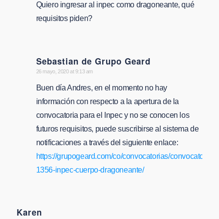
Quiero ingresar al inpec como dragoneante, qué
requisitos piden?
Sebastian de Grupo Geard
says:
26 mayo, 2020 at 9:13 am
Buen día Andres, en el momento no hay
información con respecto a la apertura de la
convocatoria para el Inpec y no se conocen los
futuros requisitos, puede suscribirse al sistema de
notificaciones a través del siguiente enlace:
https://grupogeard.com/co/convocatorias/convocatorias-
1356-inpec-cuerpo-dragoneante/
Karen