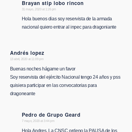
Brayan stip lobo rincon
says:
31 mayo, 2020 at 1:26 pm
Hola buenos dias soy reservista de la armada
nacional quiero entrar al inpec para dragoniante
Andrés lopez
says:
13 abril, 2020 at 11:09 pm
Buenas noches hágame un favor
Soy reservista del ejército Nacional tengo 24 años y pss
quisiera participar en las convocatorias para
dragoneante
Pedro de Grupo Geard
says:
7 mayo, 2020 at 3:44 pm
Hola Andres, La CNSC ordeno la PAUSA de los