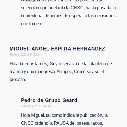
selección que adelanta la CNSC, hasta pasada la
cuarentena, debemos de esperar a las decisiones
que tomen.
MIGUEL ANGEL ESPITIA HERNANDEZ
says:
28 abril, 2020 at 5:52 pm
Hola buenas tardes,. Soy reservista de la infanteria de
marina y quiero ingresar Al inpec, Como se ase El
proceso.
Pedro de Grupo Geard
says:
7 mayo, 2020 at 3:47 pm
Hola Miguel, tal como indica la publicación, la
CNSC ordeno la PAUSA de los resultados,