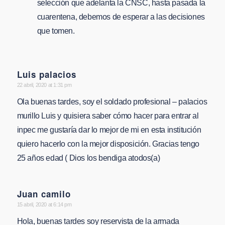
selección que adelanta la CNSC, hasta pasada la
cuarentena, debemos de esperar a las decisiones
que tomen.
Luis palacios
says:
22 abril, 2020 at 1:31 pm
Ola buenas tardes, soy el soldado profesional – palacios
murillo Luis y quisiera saber cómo hacer para entrar al
inpec me gustaría dar lo mejor de mi en esta institución
quiero hacerlo con la mejor disposición. Gracias tengo
25 años edad ( Dios los bendiga atodos(a)
Juan camilo
says:
15 abril, 2020 at 6:14 pm
Hola, buenas tardes soy reservista de la armada