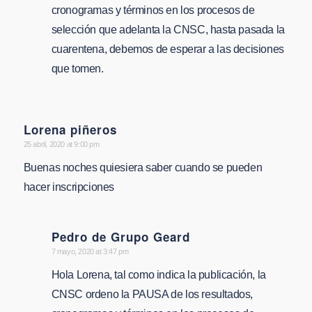
cronogramas y términos en los procesos de
selección que adelanta la CNSC, hasta pasada la
cuarentena, debemos de esperar a las decisiones
que tomen.
Lorena piñeros
says:
25 abril, 2020 at 9:00 pm
Buenas noches quiesiera saber cuando se pueden
hacer inscripciones
Pedro de Grupo Geard
says:
7 mayo, 2020 at 3:47 pm
Hola Lorena, tal como indica la publicación, la
CNSC ordeno la PAUSA de los resultados,