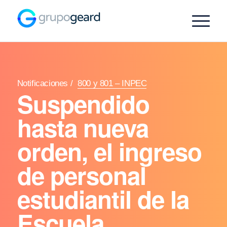
Notificaciones
/
800 y 801 – INPEC
Suspendido
hasta nueva
orden, el ingreso
de personal
estudiantil de la
Escuela