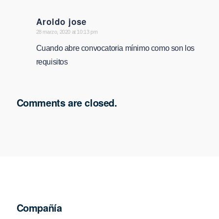
Aroldo jose
says:
28 marzo, 2020 at 10:13 pm
Cuando abre convocatoria mínimo como son los
requisitos
Comments are closed.
Compañía