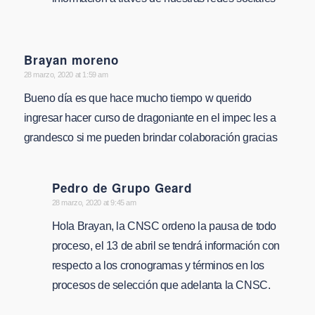
Brayan moreno
says:
28 marzo, 2020 at 1:59 am
Bueno día es que hace mucho tiempo w querido
ingresar hacer curso de dragoniante en el impec les a
grandesco si me pueden brindar colaboración gracias
Pedro de Grupo Geard
says:
28 marzo, 2020 at 9:45 am
Hola Brayan, la CNSC ordeno la pausa de todo
proceso, el 13 de abril se tendrá información con
respecto a los cronogramas y términos en los
procesos de selección que adelanta la CNSC.