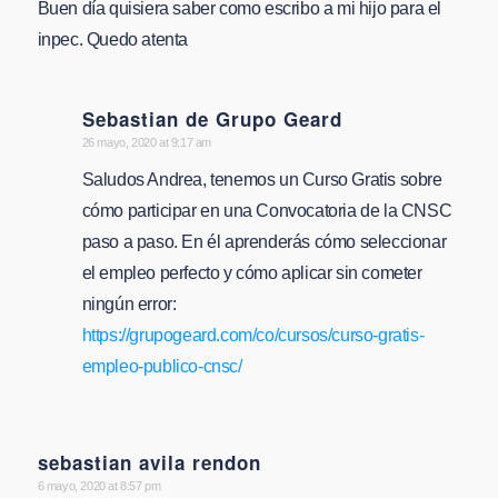
Buen día quisiera saber como escribo a mi hijo para el
inpec. Quedo atenta
Sebastian de Grupo Geard
says:
26 mayo, 2020 at 9:17 am
Saludos Andrea, tenemos un Curso Gratis sobre
cómo participar en una Convocatoria de la CNSC
paso a paso. En él aprenderás cómo seleccionar
el empleo perfecto y cómo aplicar sin cometer
ningún error:
https://grupogeard.com/co/cursos/curso-gratis-
empleo-publico-cnsc/
sebastian avila rendon
says:
6 mayo, 2020 at 8:57 pm