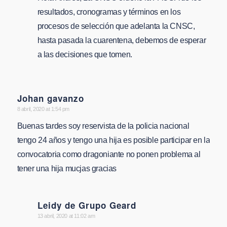
resultados, cronogramas y términos en los
procesos de selección que adelanta la CNSC,
hasta pasada la cuarentena, debemos de esperar
a las decisiones que tomen.
Johan gavanzo
says:
8 abril, 2020 at 1:54 pm
Buenas tardes soy reservista de la policia nacional
tengo 24 años y tengo una hija es posible participar en la
convocatoria como dragoniante no ponen problema al
tener una hija mucjas gracias
Leidy de Grupo Geard
says:
13 abril, 2020 at 11:02 am