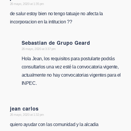
says:
26 mayo, 2020 at 1:35 pm
de salur estoy bien no tengo tatuaje no afecta la
incorporacion en la intitucion ??
Sebastian de Grupo Geard
says:
26 mayo, 2020 at 3:37 pm
Hola Jean, los requisitos para postularte podrás
consultarlos una vez esté la convocatoria vigente,
actualmente no hay convocatorias vigentes para el
INPEC.
jean carlos
says:
26 mayo, 2020 at 1:32 pm
quiero ayudar con las comunidad y la alcadia