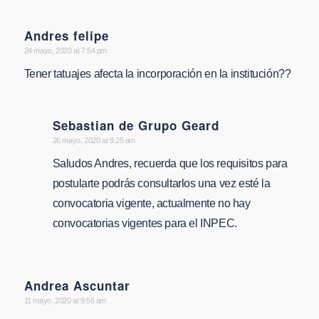
Andres felipe
says:
24 mayo, 2020 at 7:54 pm
Tener tatuajes afecta la incorporación en la institución??
Sebastian de Grupo Geard
says:
26 mayo, 2020 at 9:25 am
Saludos Andres, recuerda que los requisitos para
postularte podrás consultarlos una vez esté la
convocatoria vigente, actualmente no hay
convocatorias vigentes para el INPEC.
Andrea Ascuntar
says:
11 mayo, 2020 at 9:56 am