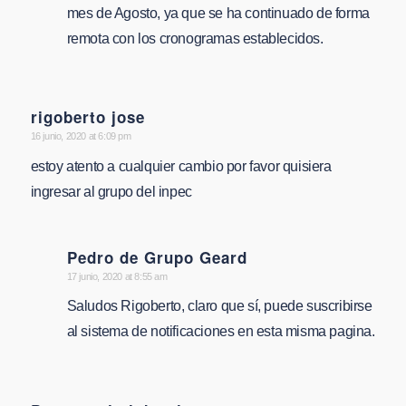
mes de Agosto, ya que se ha continuado de forma
remota con los cronogramas establecidos.
rigoberto jose
says:
16 junio, 2020 at 6:09 pm
estoy atento a cualquier cambio por favor quisiera
ingresar al grupo del inpec
Pedro de Grupo Geard
says:
17 junio, 2020 at 8:55 am
Saludos Rigoberto, claro que sí, puede suscribirse
al sistema de notificaciones en esta misma pagina.