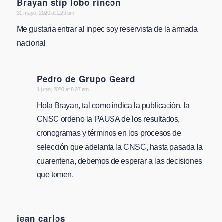
Brayan stip lobo rincon
says:
31 mayo, 2020 at 1:29 pm
Me gustaria entrar al inpec soy reservista de la armada
nacional
Pedro de Grupo Geard
says:
1 junio, 2020 at 8:27 am
Hola Brayan, tal como indica la publicación, la
CNSC ordeno la PAUSA de los resultados,
cronogramas y términos en los procesos de
selección que adelanta la CNSC, hasta pasada la
cuarentena, debemos de esperar a las decisiones
que tomen.
jean carlos