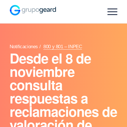
Notificaciones
/
800 y 801 – INPEC
Desde el 8 de
noviembre
consulta
respuestas a
reclamaciones de
valoración de