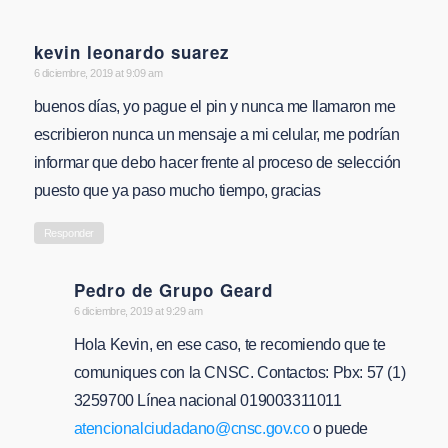
kevin leonardo suarez
says:
6 diciembre, 2019 at 9:09 am
buenos días, yo pague el pin y nunca me llamaron me
escribieron nunca un mensaje a mi celular, me podrían
informar que debo hacer frente al proceso de selección
puesto que ya paso mucho tiempo, gracias
Responder
Pedro de Grupo Geard
says:
6 diciembre, 2019 at 9:29 am
Hola Kevin, en ese caso, te recomiendo que te
comuniques con la CNSC. Contactos: Pbx: 57 (1)
3259700 Línea nacional 019003311011
atencionalciudadano@cnsc.gov.co
o puede