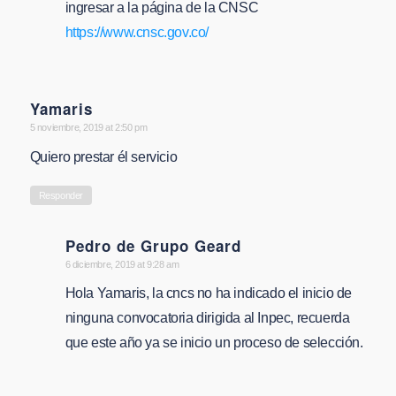
ingresar a la página de la CNSC
https://www.cnsc.gov.co/
Yamaris
says:
5 noviembre, 2019 at 2:50 pm
Quiero prestar él servicio
Responder
Pedro de Grupo Geard
says:
6 diciembre, 2019 at 9:28 am
Hola Yamaris, la cncs no ha indicado el inicio de
ninguna convocatoria dirigida al Inpec, recuerda
que este año ya se inicio un proceso de selección.