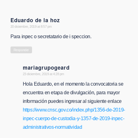
Eduardo de la hoz
says:
20 diciembre, 2019 at 8:57 pm
Para inpec o secretatario de i speccion.
Responder
mariagrupogeard
says:
23 diciembre, 2019 at 4:28 pm
Hola Eduardo, en el momento la convocatoria se
encuentra en etapa de divulgación, para mayor
información puedes ingresar al siguiente enlace
https://www.cnsc.gov.co/index.php/1356-de-2019-
inpec-cuerpo-de-custodia-y-1357-de-2019-inpec-
administrativos-normatividad