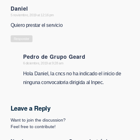
Daniel
says:
5 noviembre, 2019 at 12:16 pm
Quiero prestar el servicio
Responder
Pedro de Grupo Geard
says:
6 diciembre, 2019 at 9:28 am
Hola Daniel, la cncs no ha indicado el inicio de
ninguna convocatoria dirigida al Inpec.
Leave a Reply
Want to join the discussion?
Feel free to contribute!