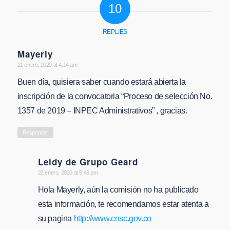
10
REPLIES
Mayerly
says:
21 enero, 2020 at 4:14 am
Buen día, quisiera saber cuando estará abierta la
inscripción de la convocatoria “Proceso de selección No.
1357 de 2019 – INPEC Administrativos” , gracias.
Responder
Leidy de Grupo Geard
says:
22 enero, 2020 at 5:46 pm
Hola Mayerly, aún la comisión no ha publicado
esta información, te recomendamos estar atenta a
su pagina
http://www.cnsc.gov.co