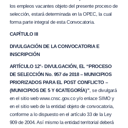
los empleos vacantes objeto del presente proceso de
selección, estará determinada en la OPEC, la cual
forma parte integral de esta Convocatoria.
CAPÍTULO III
DIVULGACIÓN DE LA CONVOCATORIA E
INSCRIPCIÓN
ARTÍCULO 12°- DIVULGACIÓN, EL
“PROCESO
DE SELECCIÓN No. 957 de 2018 –
M
UNICIPIO
S
PRIORIZ
A
DOS PAR
A
EL POST CO
N
FLICTO –
(MUNICIPIOS DE 5 Y 6
CATEGORÍA
)”
, se divulgará
en el sitio web ww
w.
cnsc.gov.
c
o
y/
o enlace SIMO y
en el sitio web de la entidad objeto de convocatoria,
conforme a lo dispuesto en el artículo 33 de la Ley
909 de 2004. Así mismo la entidad territorial deberá