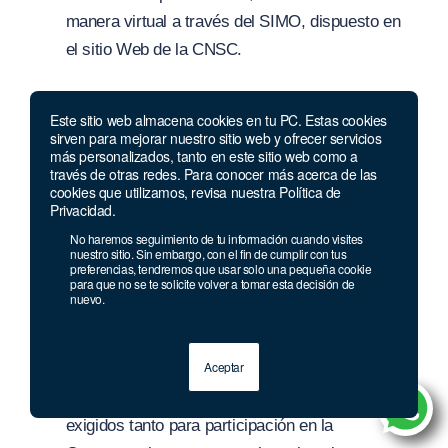
manera virtual a través del SIMO, dispuesto en
el sitio Web de la CNSC.
Al ingresar a la página www.cnsc.gov.co, enlace
Este sitio web almacena cookies en tu PC. Estas cookies
SIMO, el aspirante debe leer cuidadosamente las
sirven para mejorar nuestro sitio web y ofrecer servicios
más personalizados, tanto en este sitio web como a
indicaciones y orientaciones señaladas en el Manual
través de otras redes. Para conocer más acerca de las
de Usuario dispuesto, y
v
er los videos tutoriales que
cookies que utilizamos, revisa nuestra Política de
Privacidad.
se encuentran en el icono de
ayuda”
identificado con
No haremos seguimiento de tu información cuando visites
el símbolo
(
?) de cada formulario que se debe
nuestro sitio. Sin embargo, con el fin de cumplir con tus
diligenciar en el aplicativo.
preferencias, tendremos que usar solo una pequeña cookie
para que no se te solicite volver a tomar esta decisión de
nuevo.
Una vez registrado, debe ingresar a la página
www.cnsc.gov.co enlace SIMO, con su usuario y
Aceptar
contraseña, completar los datos básicos y
señalar que cumple con los requisitos mínimos
exigidos tanto para participación en la