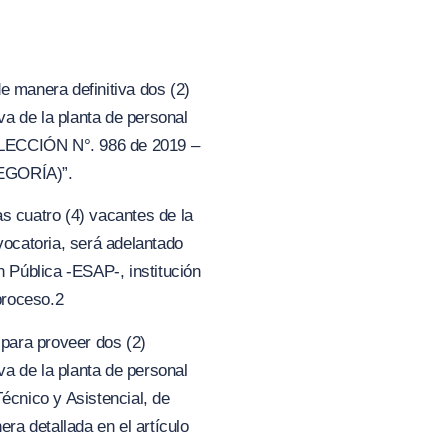
e manera definitiva dos (2)
a de la planta de personal
ECCIÓN N°. 986 de
2
019 –
EGORÍ
A)”.
las cuatro
(
4) vacantes de la
catoria, será adelantado
n Pública -ESAP-, institución
proceso.2
 para proveer dos (2)
a de la planta de personal
nico y Asistencial, de
a detallada en el artículo