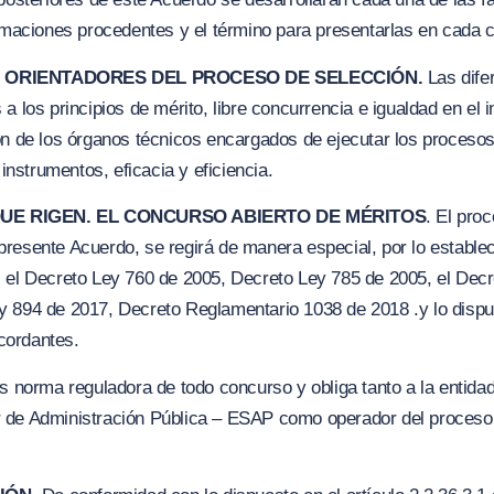
lamaciones procedentes y el término para presentarlas en cada 
OS ORIENTADORES DEL PROCESO DE SELECCIÓN.
Las dife
a los principios de mérito, libre concurrencia e
i
gualdad en el i
ón de los órganos técnicos encargados de ejecutar los procesos
 instrumentos, eficacia y eficiencia.
QUE RIGEN. EL CONCURSO ABIERTO DE MÉRITOS
. El pro
resente Acuerdo, se regirá de manera especial, por lo estable
 el Decreto Ley 760 de 2005, Decreto Ley 785 de 2005, el Decr
y 894 de 2017, Decreto Reglamentario 1038 de 2018 .y lo dispu
cordantes.
es norma reguladora de todo concurso y obliga tanto a la entidad
 de Administración Pública – ESAP como operador del proceso,