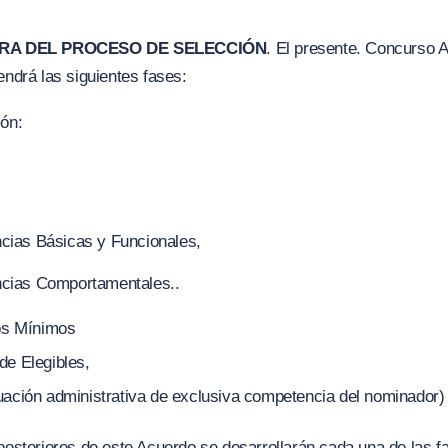
URA DEL PROCESO DE SELECCIÓN
. El presente. Concurso A
endrá las siguientes fases:
ión:
cias Básicas y Funcionales,
cias Comportamentales..
tos Mínimos
de Elegibles,
uación administrativa de exclusiva competencia del nominador)
posteriores de este Acuerdo se desarrollarán cada una de las f