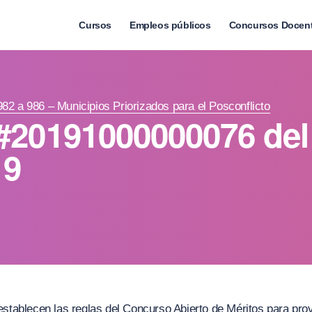
Cursos
Empleos públicos
Concursos Docen
982 a 986 – Municipios Priorizados para el Posconflicto
#20191000000076 del
19
establecen las reglas del Concurso Abierto de Méritos para prov