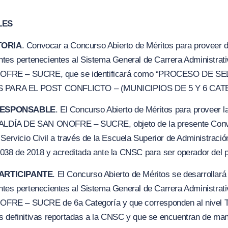
LES
TORIA
. Convocar a Concurso Abierto de Méritos para proveer d
tes pertenecientes al Sistema General de Carrera Administrativ
OFRE – SUCRE, que se identificará como
“PROCESO DE SEL
S PAR
A
EL POST CONFLICTO – (MUNICIPIOS DE 5 Y
6
C
A
T
 RESPONSABLE
. El Concurso Abierto de Méritos para proveer 
LCALDÍA DE SAN ONOFRE – SUCRE, objeto de la presente Convo
Servicio Civil a través de la Escuela Superior de Administració
1038 de 2018 y acreditada ante la CNSC para ser operador del 
PARTICIPANTE
. El Concurso Abierto de Méritos se desarrollará
tes pertenecientes al Sistema General de Carrera Administrativ
RE – SUCRE de 6a Categoría y que corresponden al nivel Téc
 definitivas reportadas a la CNSC y que se encuentran de maner