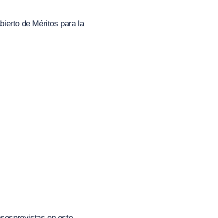
bierto de Méritos para la
ases
previstas en este