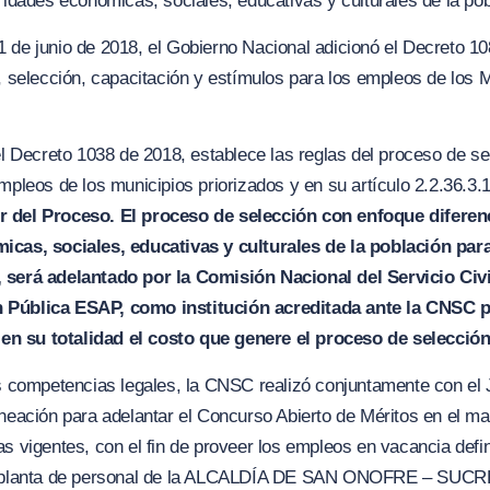
ridades económicas, sociales, educativas y culturales de la pob
 de junio de 2018, el Gobierno Nacional adicionó el Decreto 10
, selección, capacitación y estímulos para los empleos de los M
del Decreto 1038 de 2018, establece las reglas del proceso de s
mpleos de los municipios priorizados y en su artículo 2.2.36.3.
 del Proceso. El proceso de selección con enfoque diferen
ómicas,
s
ociales, educativas y culturales de la población par
 será adelantado por la Comisión Nacional del Servicio Civil
n Pública ES
A
P, como institución acreditada ante la C
N
SC p
n su totalidad el costo que genere el proceso de selección
us competencias legales, la CNSC realizó conjuntamente con el J
aneación para adelantar el Concurso Abierto de Méritos en el m
as vigentes, con el fin de proveer los empleos en vacancia defi
la planta de personal de la ALCALDÍA DE SAN ONOFRE – SUCR