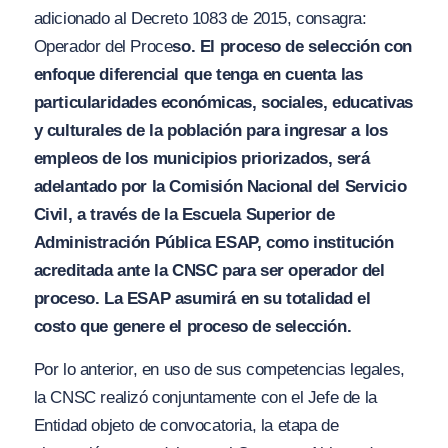
adicionado al Decreto 1083 de 2015, consagra:
Operador del Proc
e
s
o. El proceso de selección con
enfoque diferencial que tenga en cuenta las
particularidad
es e
conómicas,
s
ociales,
e
ducativas
y culturales de la población para ingresar a los
empleos de los municipios priorizados,
se
rá
adelantado por la Comisión
N
acional del Servicio
Civil, a trav
és
de la Escuela
S
uperior de
Administración Pública ES
A
P, como institución
acreditada ante la C
N
SC para
s
er
o
perador del
proc
e
so. La E
S
AP asumirá en su totalidad el
costo que gen
e
re el proceso de selección.
Por lo anterior, en uso de sus competencias legales,
la CNSC realizó conjuntamente con el Jefe de la
Entidad objeto de convocatoria, la etapa de