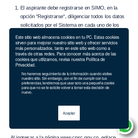
El aspirante debe registrarse en SIMO, en la
opción “
Registrarse
“, dil
i
genciar todos los datos
solicitados por el Sistema en cada uno de los
pasos del formulario denominado “
Registro de
Este sitio web almacena cookies en tu PC. Estas cookies
Ciudadano”:
Al respecto, cabe precisar que el
sirven para mejorar nuestro sitio web y ofrecer servicios
más personalizados, tanto en este sitio web como a
registro en el SIMO: se realizará por una única
través de otras redes. Para conocer más acerca de las
cookies que utilizamos, revisa nuestra Política de
vez.
Privacidad.
La inscripción al
“PROCESO DE SELECCIÓN
No haremos seguimiento de tu información cuando visites
nuestro sitio. Sin embargo, con el fin de cumplir con tus
No. 831 de 2018 – MUNICIPIOS PRIORIZAD
OS
preferencias, tendremos que usar solo una pequeña cookie
PARA EL POST CONFLICTO (MUNICIPIOS DE
para que no se te solicite volver a tomar esta decisión de
nuevo.
5
Y 6 C
ATEGORÍ
A
)
” se hará en las fechas
establecidas por la CNSC, únicamente de
manera virtual a través del SIMO, dispuesto en
Aceptar
el sitio Web de la CNSC.
Al ingresar a la página www.cnsc.gov.co, enlace