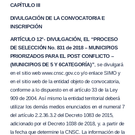
CAPÍTULO III
DIVULGACIÓN DE LA CONVOCATORIA E
INSCRIPCIÓN
ARTÍCULO 12°- DIVULGACIÓN, EL
“PROCESO
DE SELECCIÓN No. 831 de 2018 –
M
UNICIPIO
S
PRIORIZ
A
DOS PAR
A
EL POST CO
N
FLICTO –
(MUNICIPIOS DE 5 Y 6
CATEGORÍA
)”
, se divulgará
en el sitio web ww
w.
cnsc.gov.
c
o
y/
o enlace SIMO y
en el sitio web de la entidad objeto de convocatoria,
conforme a lo dispuesto en el artículo 33 de la Ley
909 de 2004. Así mismo la entidad territorial deberá
utilizar los demás medios enunciados en el numeral 7
del artículo 2.2.36.3.2 del Decreto 1083 de 2015,
adicionado por el Decreto 1038 de 2018, y. a partir de
la fecha que determine la CNSC. La información de la