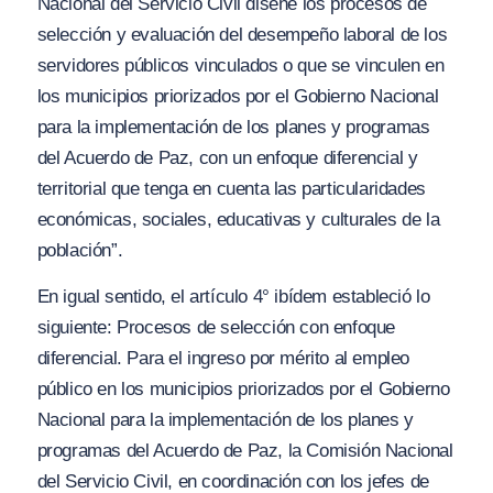
N
acional del Servicio Civil diseñe los proce
s
os de
selección
y
evaluación del desempeño laboral de los
servidores públicos vinculados o que se vinculen en
los municipios priorizados por el Gobierno Nacional
para la implementación de los planes y programas
del Acuerdo de Paz, con un enfoque diferencial y
territorial que tenga en cuenta las particularidades
económicas, sociales, educativas y culturales de la
población”.
En igual sentido, el artículo 4°
ibídem
estableció lo
siguiente:
Procesos de selección con enfoque
diferencial. Para el ingre
so
por mérito al empleo
público en los municipios priorizados por el Gobierno
N
acional para la implementación de los planes y
programas del Acuerdo de Paz, la Comisión Nacional
del Servicio Civil, en
c
oordinación
c
on los jefes de