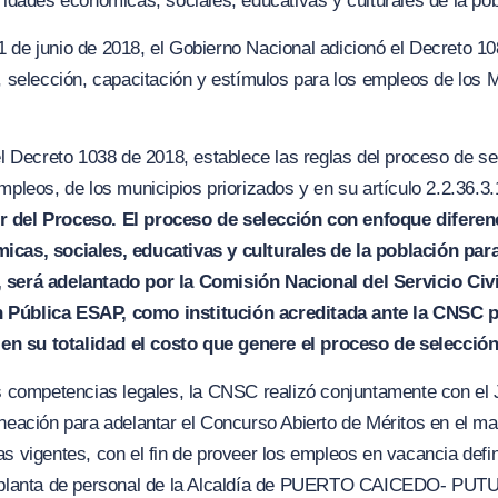
aridades económica
s
, sociales, educativ
as
y culturales de la po
 de junio de 2018, el Gobierno Nacional adicionó el Decreto 10
, selección, capacitación y estímulos para los empleos de los M
del Decreto 1038 de 2018, establece las reglas del proceso de 
mpleos, de los municipios priorizados y en su artículo 2.2.36.3
 del Proc
e
so. El proceso de selección con enfoque diferen
icas, sociales, educativas y culturales de la población par
 será adelantado por la Comisión Nacional del Servicio Civil
 Pública ESAP, como institución acreditada ante la CNSC p
en su totalidad el costo que gen
e
re el proc
es
o de selección
us competencias legales, la CNSC realizó conjuntamente con el J
aneación para adelantar el Concurso Abierto de Méritos en el m
as v
i
gentes, con el fin de proveer los empleos en vacancia defi
planta de personal de la Alcaldía de
PUERTO CAICEDO- PUTUM