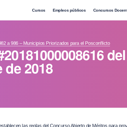
Cursos
Empleos públicos
Concursos Docen
982 a 986 – Municipios Priorizados para el Posconflicto
#20181000008616 del
e de 2018
establecen las reglas del Concurso Abierto de Méritos para prov