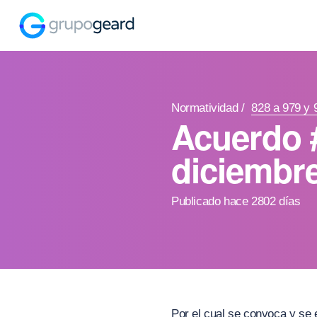
Normatividad
/
828 a 979 y 
Acuerdo 
diciembr
Publicado hace 2802 días
Por el cual se convoca y se 