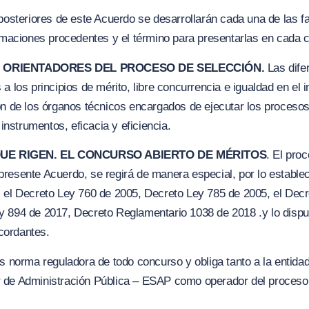
posteriores de este Acuerdo se desarrollarán cada una de las f
lamaciones procedentes y el término para presentarlas en cada 
OS ORIENTADORES DEL PROCESO DE SELECCIÓN.
Las dife
a los principios de mérito, libre concurrencia e
i
gualdad en el i
ón de los órganos técnicos encargados de ejecutar los procesos
 instrumentos, eficacia y eficiencia.
QUE RIGEN. EL CONCURSO ABIERTO DE MÉRITOS
. El pro
resente Acuerdo, se regirá de manera especial, por lo estable
 el Decreto Ley 760 de 2005, Decreto Ley 785 de 2005, el Decr
y 894 de 2017, Decreto Reglamentario 1038 de 2018 .y lo dispu
cordantes.
es norma reguladora de todo concurso y obliga tanto a la entidad
 de Administración Pública – ESAP como operador del proceso,