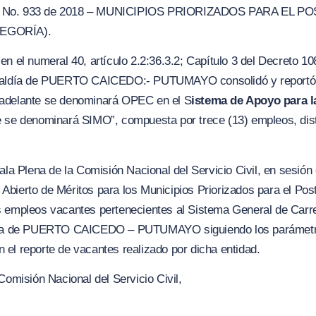
o. 933 de 2018 – MUNICIPIOS PRIORIZADOS PARA EL PO
TEGORÍA).
n el numeral 40, artículo 2.2:36.3.2; Capítulo 3 del Decreto 10
lcaldía de PUERTO CAICEDO:- PUTUMAYO consolidó y reportó l
 adelante se denominará OPEC en el S
istema de Apo
y
o para 
 se denominará SIMO”, compuesta por trece (13) empleos, distr
ala Plena de la Comisión Nacional del Servicio Civil, en sesión
bierto de Méritos para los Municipios Priorizados para el Post 
 empleos vacantes pertenecientes al Sistema General de Carrer
aldía de PUERTO CAICEDO – PUTU
M
AYO siguiendo los parámetr
el reporte de vacantes realizado por dicha entidad.
Comisión Nacional del Servicio Civil,