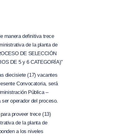
e manera definitiva trece
nistrativa de la planta de
ROCESO DE SELECCIÓN
IOS DE 5
y 6
CATEGORÍA)”
as diecisiete
(
1
7
) vacantes
esente Convocatoria, será
dministración Pública –
 ser operador del proceso.
 para proveer trece (13)
rativa de la planta de
nden a los niveles