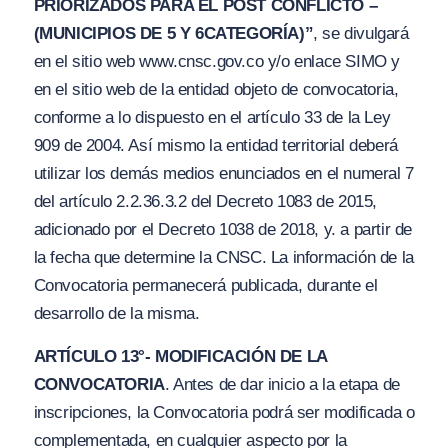
PRIORIZ
A
DOS PAR
A
EL POST CO
N
FLICTO –
(MUNICIPIOS DE 5 Y 6
CATEGORÍA
)”
, se divulgará
en el sitio web ww
w.
cnsc.gov.
c
o
y/
o enlace SIMO y
en el sitio web de la entidad objeto de convocatoria,
conforme a lo dispuesto en el artículo 33 de la Ley
909 de 2004. Así mismo la entidad territorial deberá
utilizar los demás medios enunciados en el numeral 7
del artículo 2.2.36.3.2 del Decreto 1083 de 2015,
adicionado por el Decreto 1038 de 2018, y. a partir de
la fecha que determine la CNSC. La información de la
Convocatoria permanecerá publicada, durante el
desarrollo de la misma.
ARTÍCULO 13°- MODIFICACIÓN DE LA
CONVOCATORIA
. Antes de dar inicio a la etapa de
inscripciones, la Convocatoria podrá ser modificada o
complementada, en cualquier aspecto por la