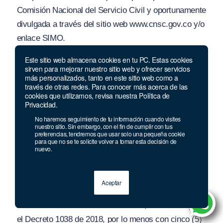
Comisión Nacional del Servicio Civil y oportunamente
divu
l
gada a través del sitio web
www.cn
sc.g
ov.co
y/
o
enlace SIMO.
Iniciada la etapa de inscripciones, la convocatoria
Este sitio web almacena cookies en tu PC. Estas cookies
sirven para mejorar nuestro sitio web y ofrecer servicios
sólo podrá modificarse en cuanto al sitio, hora y
más personalizados, tanto en este sitio web como a
través de otras redes. Para conocer más acerca de las
fecha de recepción de inscripciones y aplicación de
cookies que utilizamos, revisa nuestra Política de
las pruebas por la CNSC. Las fechas y horas no
Privacidad.
podrán anticiparse a las previstas inicialmente.
No haremos seguimiento de tu información cuando visites
nuestro sitio. Sin embargo, con el fin de cumplir con tus
preferencias, tendremos que usar solo una pequeña cookie
Las modificaciones, respecto de la fecha de
para que no se te solicite volver a tomar esta decisión de
nuevo.
inscripción y la aplicación de pruebas se divulgarán
por el sitio Web
ww
w.
cnso
.gov.
co y
/o
enlace SIMO y
por diferentes medios de comunicación que defina la
Aceptar
CNSC y los establecidos en el numeral 7 del artículo
2:2.36.3.2 del Decreto 1083 de 2015, adicionado por
el Decreto 1038 de 2018, por lo menos con cinco (5)