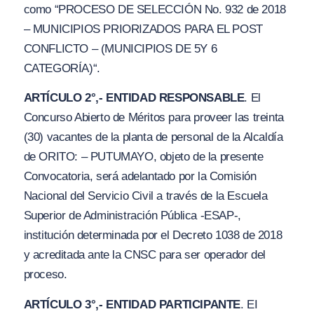
como
“PROCESO DE SELECCIÓN No. 932 de 2018
–
M
UNICIPIOS PRIORIZADOS P
A
R
A
EL POST
CONFLICTO – (MUNICIPIOS DE 5
Y
6
C
A
TEGORÍA)
“.
ARTÍCULO 2°,- ENTIDAD RESPONSABLE
. El
Concurso Abierto de Méritos para proveer las treinta
(30) vacantes de la planta de personal de la Alcaldía
de ORITO: – PUTUMAYO, objeto de la presente
Convocatoria, será adelantado por la Comisión
Nacional del Servicio Civil a través de la Escuela
Superior de Administración Pública -ESAP-,
institución determinada por el Decreto 1038 de 2018
y acreditada ante la CNSC para ser operador del
proceso.
ARTÍCULO 3°,- ENTIDAD PARTICIPANTE
. EI