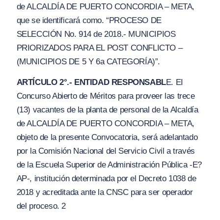
de ALCALDÍA DE PUERTO CONCORDIA – META,
que se identificará como
. “PROCESO DE
SELECCIÓN No. 914 de 2018.-
M
UNICIPIOS
PRIORIZ
A
DOS P
A
R
A
EL POST CONFLICTO –
(MUNICIPIOS DE 5
Y
6a CATEGORÍA)”.
ARTÍCULO 2°.- ENTIDAD RESPONSABL
E. EI
Concurso Abierto de Méritos para proveer las trece
(13) vacantes de la planta de personal de la Alcaldía
de ALCALDÍA DE PUERTO CONCORDIA – META,
objeto de la presente Convocatoria, será adelantado
por la Comisión Nacional del Servicio Civil a través
de la Escuela Superior de Administración Pública -E?
AP-, institución determinada por el Decreto 1038 de
2018 y acreditada ante la CNSC para ser operador
del proceso. 2