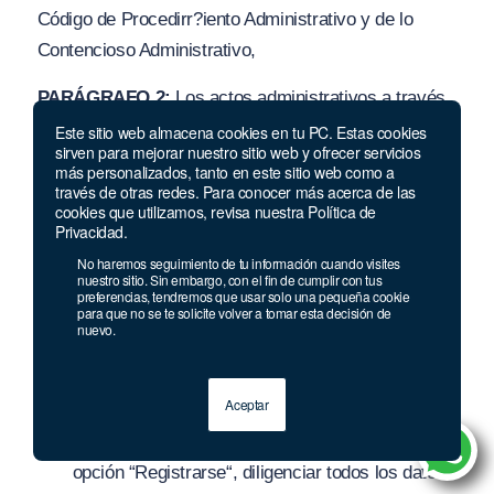
Cód
i
go de Procedirr?iento Administrativo y de lo
Contencioso Administrativo,
PARÁGRAFO 2:
Los actos administrativos a través
de los cuales se realicen aclaraciones
y/o
Este sitio web almacena cookies en tu PC. Estas cookies
sirven para mejorar nuestro sitio web y ofrecer servicios
correcciones al presente Acuerdo, serán suscritos
más personalizados, tanto en este sitio web como a
únicamente por el Representante Legal de la
través de otras redes. Para conocer más acerca de las
cookies que utilizamos, revisa nuestra Política de
Comisión Nacional del Servicio Civil.
Privacidad.
No haremos seguimiento de tu información cuando visites
ARTÍCULO 14°.- CONSIDERACIONES PREVIAS
nuestro sitio. Sin embargo, con el fin de cumplir con tus
preferencias, tendremos que usar solo una pequeña cookie
AL PROCESO DE INSCRIPCIÓN.
Los aspirantes a
para que no se te solicite volver a tomar esta decisión de
participar en el presente Concurso de Méritos; deben
nuevo.
tener en cuenta las siguientes consideraciones, antes
de iniciar su proceso de inscripción;
Aceptar
El aspirante debe registrarse en SIMO, en la
opción “
Registrarse
“, dil
i
genciar todos los datos