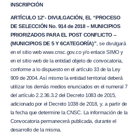
INSCRIPCIÓN
ARTÍCULO 12°- DIVULGACIÓN, EL
“PROCESO
DE SELECCIÓN No. 914 de 2018 –
M
UNICIPIO
S
PRIORIZ
A
DOS PAR
A
EL POST CO
N
FLICTO –
(MUNICIPIOS DE 5 Y 6
CATEGORÍA
)”
, se divulgará
en el sitio web ww
w.
cnsc.gov.
c
o
y/
o enlace SIMO y
en el sitio web de la entidad objeto de convocatoria,
conforme a lo dispuesto en el artículo 33 de la Ley
909 de 2004. Así mismo la entidad territorial deberá
utilizar los demás medios enunciados en el numeral 7
del artículo 2.2.36.3.2 del Decreto 1083 de 2015,
adicionado por el Decreto 1038 de 2018, y. a partir de
la fecha que determine la CNSC. La información de la
Convocatoria permanecerá publicada, durante el
desarrollo de la misma.