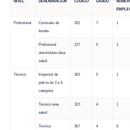
NIVEL
DENOMINACIÓN
CÓDIGO
GRADO
NÚMER
EMPLE
Profesional
Comisario de
202
7
1
familia
Profesional
237
5
1
universitario área
salud
Técnico
Inspector de
303
5
1
policía de 3 a 6
categoría
Técnico área
323
4
1
salud
Técnico
367
4
6