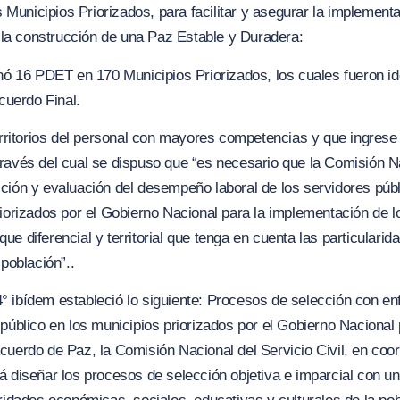
os Municipios Priorizados, para facilitar y asegurar la implement
y la construcción de una Paz Estable y Duradera:
inó 16 PDET en 170 Municipios Priorizados, los cuales fueron id
Acuerdo Final.
erritorios del personal con mayores competencias y que ingrese 
ravés del cual se dispuso que “
es necesario que la Comisión Na
ción y evaluación del desempeño laboral de lo
s s
ervidores púb
riorizados por el Gobierno Nacional para la implementación de 
e diferencial y territorial que tenga en cuenta las particulari
 población”..
 4°
ibídem
estableció lo siguiente:
Procesos de selección con enfo
 público en los municipios priorizados por el Gobierno
N
acional
cuerdo de Paz, la Comisión Nacional del Servicio Civil, en coor
á diseñar los procesos de selección objetiva e imparcial con un