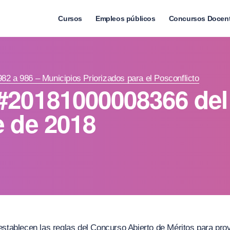
Cursos
Empleos públicos
Concursos Docen
982 a 986 – Municipios Priorizados para el Posconflicto
#20181000008366 del
e de 2018
establecen las reglas del Concurso Abierto de Méritos para prov