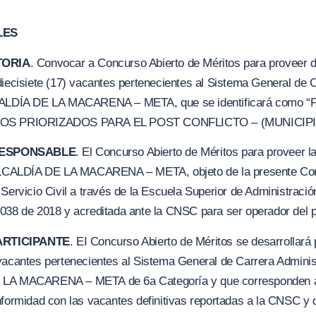
LES
TORIA
. Convocar a Concurso Abierto de Méritos para proveer d
diecisiete (17) vacantes pertenecientes al Sistema General de C
LCALDÍA DE LA MACARENA – META, que se identificará como
“
IPIOS PRIORIZADOS PARA EL POST CONFLICTO – (MUNICIP
RESPONSABLE
. El Concurso Abierto de Méritos para pro
v
eer l
a ALCALDÍA DE LA MACARENA – META, objeto de la presente Con
Servicio Civil a través de la Escuela Superior de Administració
1038 de 2018 y acreditada ante la CNSC para ser operador del 
ARTICIPANTE
. EI Concurso Abierto de Méritos se desarrollará 
vacantes pertenecientes al Sistema General de Carrera Administ
 LA MACARENA – META de 6a Categoría y que corresponden a l
nformidad con las vacantes definitivas reportadas a la CNSC y