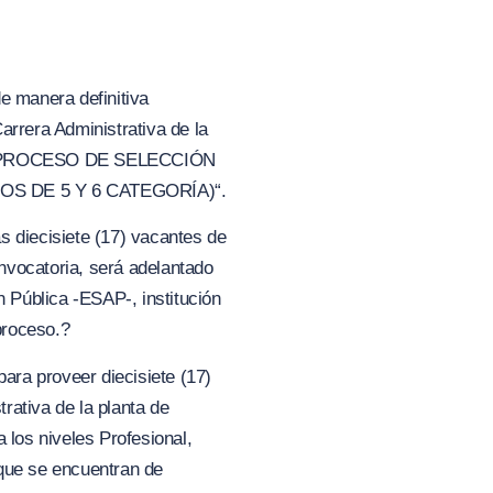
e manera definitiva
arrera Administrativa de la
PROCESO DE SELECCIÓN
IOS DE 5
Y 6
CATEGORÍ
A
)
“.
as diecisiete (17) vacantes de
vocatoria, será adelantado
n Pública -ESAP-, institución
proceso.?
para proveer diecisiete
(
17)
rativa de la planta de
os niveles Profesional,
 que se encuentran de