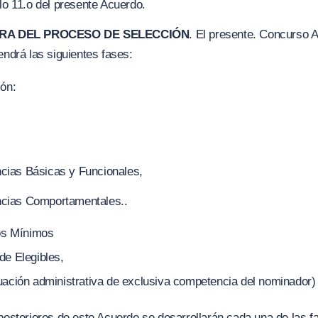
lo 11.o del presente Acuerdo.
URA DEL PROCESO DE SELECCIÓN
. El presente. Concurso A
endrá las siguientes fases:
ión:
cias Básicas y Funcionales,
cias Comportamentales..
tos Mínimos
de Elegibles,
uación administrativa de exclusiva competencia del nominador)
posteriores de este Acuerdo se desarrollarán cada una de las f