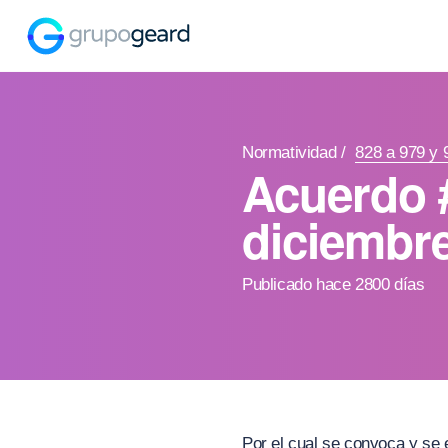
Normatividad
/
828 a 979 y 
Acuerdo 
diciembr
Publicado hace 2800 días
Por el cual se convoca y se 