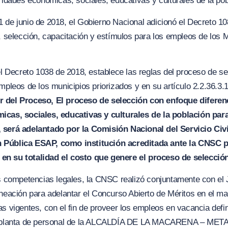
ridades económicas, sociales, educativas y culturales de la pob
 de junio de 2018, el Gobierno Nacional adicionó el Decreto 10
, selección, capacitación y estímulos para los empleos de los M
del Decreto 1038 de 2018, establece las reglas del proceso de s
empleos de los municipios priorizados
y
en su artículo 2.2.36.3.
 del Proceso, El proceso de sel
e
cción con enfoque diferen
micas,
s
ociales, educativa
s
y culturales de la población par
 será adelantado por la Comisión Nacional del Servicio Civil
 Pública ESAP, como institución acreditada ante la CNSC p
en su totalidad el costo que genere el proceso d
e
selecció
us competencias legales, la CNSC realizó conjuntamente con el J
aneación para adelantar el Concurso
A
bierto de Méritos en el m
as vigentes, con el fin de proveer los empleos en
v
acancia defi
la planta de personal de la ALCALDÍA DE LA MACARENA – META