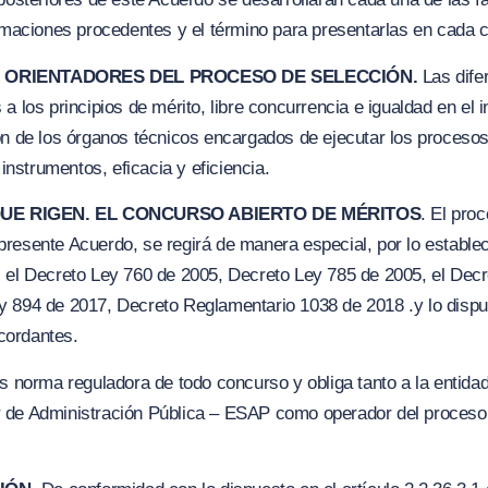
lamaciones procedentes y el término para presentarlas en cada 
OS ORIENTADORES DEL PROCESO DE SELECCIÓN.
Las dife
a los principios de mérito, libre concurrencia e
i
gualdad en el i
ón de los órganos técnicos encargados de ejecutar los procesos
 instrumentos, eficacia y eficiencia.
QUE RIGEN. EL CONCURSO ABIERTO DE MÉRITOS
. El pro
resente Acuerdo, se regirá de manera especial, por lo estable
 el Decreto Ley 760 de 2005, Decreto Ley 785 de 2005, el Decr
y 894 de 2017, Decreto Reglamentario 1038 de 2018 .y lo dispu
cordantes.
es norma reguladora de todo concurso y obliga tanto a la entidad
 de Administración Pública – ESAP como operador del proceso,