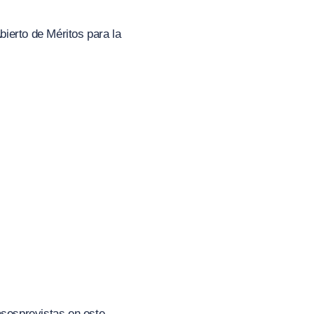
bierto de Méritos para la
ases
previstas en este