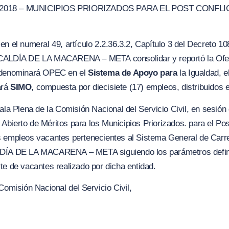
 2018 – MUNICIPIOS PRIORIZADOS PAR
A
EL POST CONFLIC
n el numeral 49, artículo 2.2.36.3.2, Capítulo 3 del Decreto 10
LCALDÍA DE LA MACARENA – META consolidar y reportó la Ofer
e denominará OPEC en el
Sistema de Apoyo para
la Igualdad, e
ará
SIMO
, compuesta por diecisiete (17) empleos, distribuidos e
ala Plena de la Comisión Nacional del Servicio Civil, en sesión
bierto de Méritos para los Municipios Priorizados. para el Post
 empleos vacantes pertenecientes al Sistema General de Carrer
LDÍA DE LA MACARENA – META siguiendo los parámetros defini
te de vacantes realizado por dicha entidad.
Comisión Nacional del Servicio Civil,