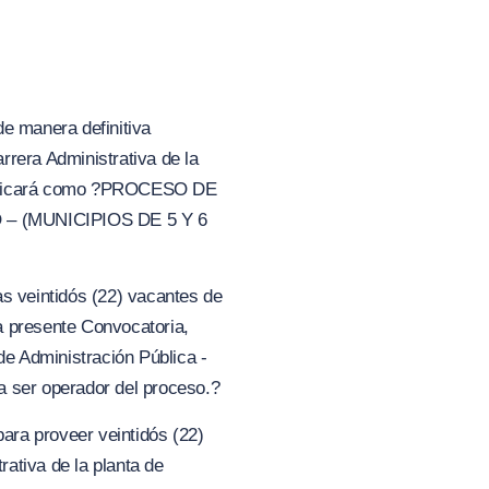
e manera definitiva
rrera Administrativa de la
ficará como
?PROC
ES
O DE
 – (MUNICIPIOS DE 5
Y
6
as veintidós
(
22) vacantes de
 presente Convocatoria,
de Administración Pública -
a ser operador del proceso.?
ara proveer veintidós (22)
ativa de la planta de