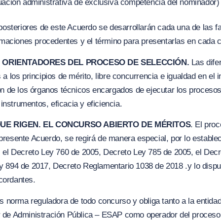
uación administrativa de exclusiva competencia del nominador)
posteriores de este Acuerdo se desarrollarán cada una de las f
lamaciones procedentes y el término para presentarlas en cada 
OS ORIENTADORES DEL PROCESO DE SELECCIÓN.
Las dife
a los principios de mérito, libre concurrencia e
i
gualdad en el i
ón de los órganos técnicos encargados de ejecutar los procesos
 instrumentos, eficacia y eficiencia.
QUE RIGEN. EL CONCURSO ABIERTO DE MÉRITOS
. El pro
resente Acuerdo, se regirá de manera especial, por lo estable
 el Decreto Ley 760 de 2005, Decreto Ley 785 de 2005, el Decr
y 894 de 2017, Decreto Reglamentario 1038 de 2018 .y lo dispu
cordantes.
es norma reguladora de todo concurso y obliga tanto a la entidad
 de Administración Pública – ESAP como operador del proceso,