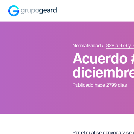
Normatividad
/
828 a 979 y 
Acuerdo 
diciembr
Publicado hace 2799 días
Por el cual se convoca y se 