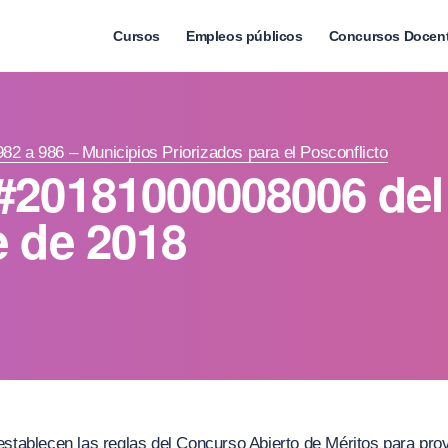
Cursos
Empleos públicos
Concursos Docen
982 a 986 – Municipios Priorizados para el Posconflicto
#20181000008006 del
e de 2018
establecen las reglas del Concurso Abierto de Méritos para prov