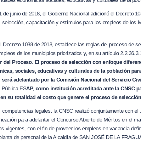
aridades económicas sociales, educativas y culturales de la pob
 de junio de 2018, el Gobierno Nacional adicionó el Decreto 10
, selección, capacitación y estímulos para los empleos de los M
del Decreto 1038 de 2018, establece las reglas del proceso de s
empleos de los municipios priorizados
y,
en su artículo 2.2.36.3
 del Proceso. El proce
s
o de selección con enfoque diferen
micas
,
sociales, educativas y culturales de la población par
,
s
erá adelantado por la Comisión
N
acional del Servicio Civi
 Pública E
S
A
P, como institución acreditada ante la C
N
SC pa
en su totalidad el costo que genere el proc
e
so de selección
us competencias legales, la CNSC realizó conjuntamente con el J
aneación para adelantar el Concurso Abierto de Méritos en el m
as vigentes, con el fin de proveer los empleos en vacancia defi
planta de personal de la Alcaldía de
SAN JOSÉ DE LA FRAGUA-