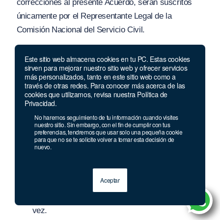
correcciones al presente Acuerdo, serán suscritos
únicamente por el Representante Legal de la
Comisión Nacional del Servicio Civil.
ARTÍCULO 14°.- CONSIDERACIONES PREVIAS
Este sitio web almacena cookies en tu PC. Estas cookies
AL PROCESO DE INSCRIPCIÓN.
Los aspirantes a
sirven para mejorar nuestro sitio web y ofrecer servicios
más personalizados, tanto en este sitio web como a
participar en el presente Concurso de Méritos; deben
través de otras redes. Para conocer más acerca de las
tener en cuenta las siguientes consideraciones, antes
cookies que utilizamos, revisa nuestra Política de
Privacidad.
de iniciar su proceso de inscripción;
No haremos seguimiento de tu información cuando visites
nuestro sitio. Sin embargo, con el fin de cumplir con tus
El aspirante debe registrarse en SIMO, en la
preferencias, tendremos que usar solo una pequeña cookie
para que no se te solicite volver a tomar esta decisión de
opción “
Registrarse
“, dil
i
genciar todos los datos
nuevo.
solicitados por el Sistema en cada uno de los
pasos del formulario denominado “
Registro de
Aceptar
Ciudadano”:
Al respecto, cabe precisar que el
registro en el SIMO: se realizará por una única
vez.