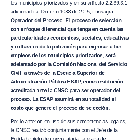
los municipios priorizados y en su artículo 2.2.36.3.1
adicionado al Decreto 1083 de 2015, consagra:
Operador del Proceso
.
El proceso de selección
con enfoque diferencial que tenga en cuenta las
particularidades económicas, sociales, educativ
a
s
y culturales de la población para ingresar a los
empleos de los municipios priorizados,
se
rá
adelantado por la Comisión Nacional del Servicio
Civil, a través de la Escuela Superior de
Administración Pública ESAP, como institución
acreditada ante la C
N
SC para ser operador del
proc
e
so. La ES
A
P asumirá en su totalidad el
costo que genere el pro
ces
o de selección.
Por lo anterior, en uso de sus competencias legales,
la CNSC realizó conjuntamente con el Jefe de la
Entidad objeto de convocatoria, la etapa de