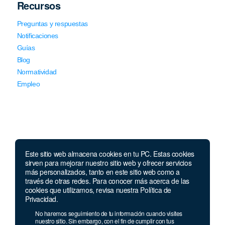
Recursos
Preguntas y respuestas
Notificaciones
Guías
Blog
Normatividad
Empleo
Este sitio web almacena cookies en tu PC. Estas cookies
Llámanos
sirven para mejorar nuestro sitio web y ofrecer servicios
más personalizados, tanto en este sitio web como a
través de otras redes. Para conocer más acerca de las
Lunes a jueves de 7 a.m.
a 5:00 p.m. Viernes de
cookies que utilizamos, revisa nuestra Política de
7 a.m. a 4 p.m. Sábados de 8 a.m. a 2 p.m.
Privacidad.
Linea nacional:
01 8000 41 3000
No haremos seguimiento de tu información cuando visites
Celular y Whatsapp:
333 033 40 39
nuestro sitio. Sin embargo, con el fin de cumplir con tus