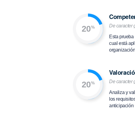
Competen
De caracter
20
%
Esta prueba e
cual está ap
organización
Valoraci
De caracter
20
%
Analiza y val
los requisito
anticipación