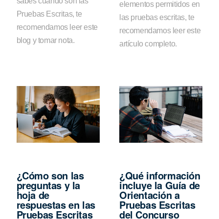
sabes cuándo son las
elementos permitidos en
Pruebas Escritas, te
las pruebas escritas, te
recomendamos leer este
recomendamos leer este
blog y tomar nota.
artículo completo.
¿Cómo son las
¿Qué información
preguntas y la
incluye la Guía de
hoja de
Orientación a
respuestas en las
Pruebas Escritas
Pruebas Escritas
del Concurso