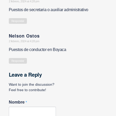
says:
2 febrero, 2024 at 4:28 pm
Puestos de secretaria o auxiliar administrativo
Responder
Nelson Ostos
says:
2 febrero, 2024 at 4:28 pm
Puestos de conductor en Boyaca
Responder
Leave a Reply
Want to join the discussion?
Feel free to contribute!
Nombre
*