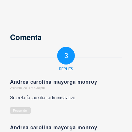
Comenta
3
REPLIES
Andrea carolina mayorga monroy
says:
2 febrero, 2024 at 4:30 pm
Secretaría, auxiliar administrativo
Responder
Andrea carolina mayorga monroy