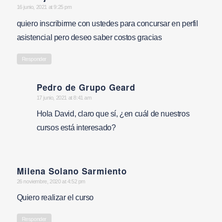
says:
16 junio, 2021 at 9:25 pm
quiero inscribirme con ustedes para concursar en perfil
asistencial pero deseo saber costos gracias
Responder
Pedro de Grupo Geard
says:
17 junio, 2021 at 8:41 am
Hola David, claro que sí, ¿en cuál de nuestros
cursos está interesado?
Milena Solano Sarmiento
says:
26 noviembre, 2020 at 4:52 pm
Quiero realizar el curso
Responder