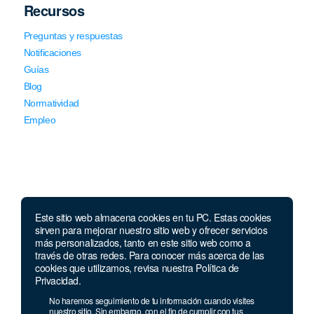
Recursos
Preguntas y respuestas
Notificaciones
Guías
Blog
Normatividad
Empleo
Este sitio web almacena cookies en tu PC. Estas cookies
Llámanos
sirven para mejorar nuestro sitio web y ofrecer servicios
más personalizados, tanto en este sitio web como a
través de otras redes. Para conocer más acerca de las
Lunes a jueves de 7 a.m.
a 5:00 p.m. Viernes de
cookies que utilizamos, revisa nuestra Política de
7 a.m. a 4 p.m. Sábados de 8 a.m. a 2 p.m.
Privacidad.
Linea nacional:
01 8000 41 3000
No haremos seguimiento de tu información cuando visites
nuestro sitio. Sin embargo, con el fin de cumplir con tus
Celular y Whatsapp:
333 033 40 39