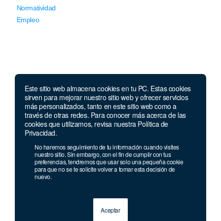
Normatividad
Empleo
Este sitio web almacena cookies en tu PC. Estas cookies
Llámanos
sirven para mejorar nuestro sitio web y ofrecer servicios
más personalizados, tanto en este sitio web como a
través de otras redes. Para conocer más acerca de las
Lunes a jueves de 7 a.m.
a 5:00 p.m. Viernes de
cookies que utilizamos, revisa nuestra Política de
7 a.m. a 4 p.m. Sábados de 8 a.m. a 2 p.m.
Privacidad.
Linea nacional:
01 8000 41 3000
No haremos seguimiento de tu información cuando visites
Celular y Whatsapp:
333 033 40 39
nuestro sitio. Sin embargo, con el fin de cumplir con tus
preferencias, tendremos que usar solo una pequeña cookie
Bogotá:
381 92 69
para que no se te solicite volver a tomar esta decisión de
nuevo.
Aceptar