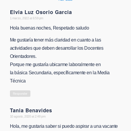
Elvia Luz Osorio Garcia
says:
1 marzo, 2022 at 6:59 pm
Hola buenas noches, Respetado saludo
Me gustaría tener más claridad en cuanto a las
actividades que deben desarrollar los Docentes
Orientadores.
Porque me gustaría ubicarme laboralmente en
la básica Secundaria, específicamente en la Media
Técnica
Responder
Tania Benavides
says:
10 agosto, 2020 at 2:48 pm
Hola, me gustaria saber si puedo aspirar a una vacante