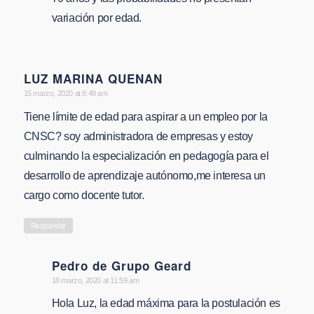
variación por edad.
LUZ MARINA QUENAN
says:
15 marzo, 2020 at 6:49 am
Tiene límite de edad para aspirar a un empleo por la
CNSC? soy administradora de empresas y estoy
culminando la especialización en pedagogía para el
desarrollo de aprendizaje autónomo,me interesa un
cargo como docente tutor.
Responder
Pedro de Grupo Geard
says:
18 marzo, 2020 at 11:59 am
Hola Luz, la edad máxima para la postulación es