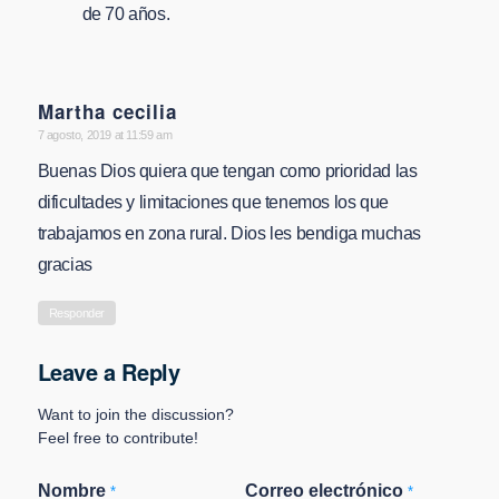
de 70 años.
Martha cecilia
says:
7 agosto, 2019 at 11:59 am
Buenas Dios quiera que tengan como prioridad las
dificultades y limitaciones que tenemos los que
trabajamos en zona rural. Dios les bendiga muchas
gracias
Responder
Leave a Reply
Want to join the discussion?
Feel free to contribute!
Nombre
Correo electrónico
*
*