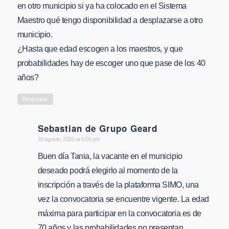
en otro municipio si ya ha colocado en el Sistema
Maestro qué tengo disponibilidad a desplazarse a otro
municipio.
¿Hasta que edad escogen a los maestros, y que
probabilidades hay de escoger uno que pase de los 40
años?
Responder
Sebastian de Grupo Geard
says:
10 agosto, 2020 at 6:00 pm
Buen día Tania, la vacante en el municipio
deseado podrá elegirlo al momento de la
inscripción a través de la plataforma SIMO, una
vez la convocatoria se encuentre vigente. La edad
máxima para participar en la convocatoria es de
70 años y las probabilidades no presentan