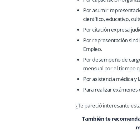
Por asumir representació
científico, educativo, cul
Por citación expresa judici
Por representación sindi
Empleo.
Por desempeño de cargos 
mensual por el tiempo 
Por asistencia médica y 
Para realizar exámenes 
¿Te pareció interesante est
También te recomendam
m