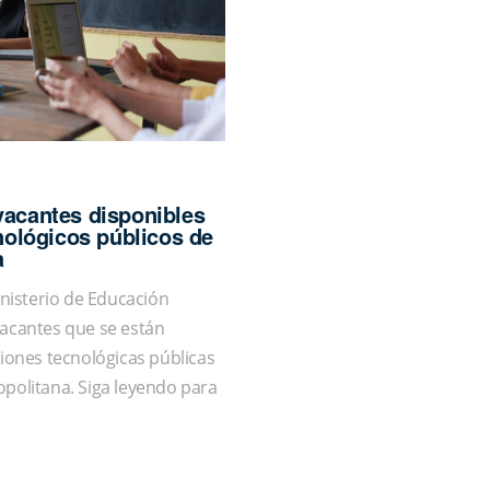
vacantes disponibles
cnológicos públicos de
a
Ministerio de Educación
vacantes que se están
ciones tecnológicas públicas
opolitana. Siga leyendo para