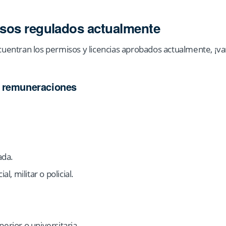
isos regulados actualmente
encuentran los permisos y licencias aprobados actualmente, ¡v
 remuneraciones
ada.
al, militar o policial.
erior o universitaria.