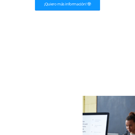
¡Quiero más información! 🤓