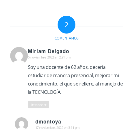
2
COMENTARIOS
Miriam Delgado
5 noviembre, 2022 en 2:21 pm
Dice:
Soy una docente de 62 años, deceria
estudiar de manera presencial, mejorar mi
conocimiento, el que se refiere, al manejo de
la TECNOLOGÍA.
Responder
dmontoya
17 noviembre, 2022 en 3:11 pm
Dice: