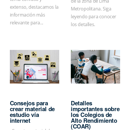
de la zona de Lima
extenso, destacamos la
Metropolitana. Siga
información más
leyendo para conocer
relevante para...
los detalles.
Consejos para
Detalles
crear material de
importantes sobre
estudio vía
los Colegios de
internet
Alto Rendimiento
(COAR)