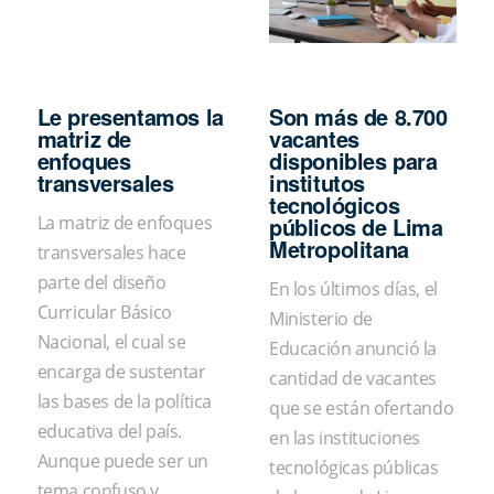
Le presentamos la
Son más de 8.700
matriz de
vacantes
enfoques
disponibles para
transversales
institutos
tecnológicos
públicos de Lima
La matriz de enfoques
Metropolitana
transversales hace
parte del diseño
En los últimos días, el
Curricular Básico
Ministerio de
Nacional, el cual se
Educación anunció la
encarga de sustentar
cantidad de vacantes
las bases de la política
que se están ofertando
educativa del país.
en las instituciones
Aunque puede ser un
tecnológicas públicas
tema confuso y