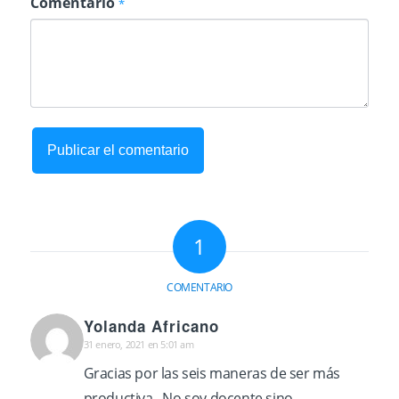
Comentario
*
1
COMENTARIO
Yolanda Africano
31 enero, 2021 en 5:01 am
Dice:
Gracias por las seis maneras de ser más
productiva . No soy docente sino