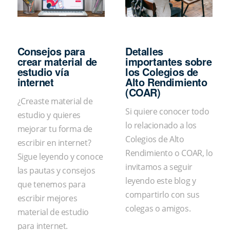
Consejos para
Detalles
crear material de
importantes sobre
estudio vía
los Colegios de
internet
Alto Rendimiento
(COAR)
¿Creaste material de
Si quiere conocer todo
estudio y quieres
lo relacionado a los
mejorar tu forma de
Colegios de Alto
escribir en internet?
Rendimiento o COAR, lo
Sigue leyendo y conoce
invitamos a seguir
las pautas y consejos
leyendo este blog y
que tenemos para
compartirlo con sus
escribir mejores
colegas o amigos.
material de estudio
para internet.