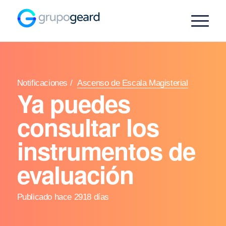
Notificaciones
/
Ascenso de Escala Magisterial
Ya puedes
consultar los
instrumentos de
evaluación
Publicado hace 2918 días