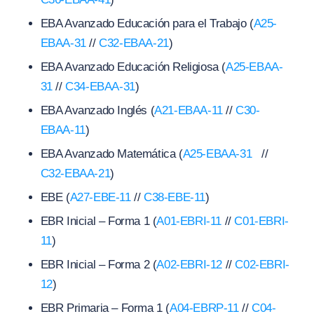
EBA Avanzado Educación para el Trabajo (
A25-
EBAA-31
//
C32-EBAA-21
)
EBA Avanzado Educación Religiosa (
A25-EBAA-
31
//
C34-EBAA-31
)
EBA Avanzado Inglés (
A21-EBAA-11
//
C30-
EBAA-11
)
EBA Avanzado Matemática (
A25-EBAA-31
//
C32-EBAA-21
)
EBE (
A27-EBE-11
//
C38-EBE-11
)
EBR Inicial – Forma 1 (
A01-EBRI-11
//
C01-EBRI-
11
)
EBR Inicial – Forma 2 (
A02-EBRI-12
//
C02-EBRI-
12
)
EBR Primaria – Forma 1 (
A04-EBRP-11
//
C04-