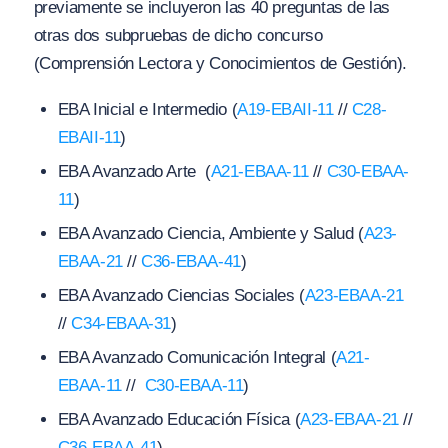
previamente se incluyeron las 40 preguntas de las
otras dos subpruebas de dicho concurso
(Comprensión Lectora y Conocimientos de Gestión).
EBA Inicial e Intermedio (
A19-EBAII-11
//
C28-
EBAII-11
)
EBA Avanzado Arte (
A21-EBAA-11
//
C30-EBAA-
11
)
EBA Avanzado Ciencia, Ambiente y Salud (
A23-
EBAA-21
//
C36-EBAA-41
)
EBA Avanzado Ciencias Sociales (
A23-EBAA-21
//
C34-EBAA-31
)
EBA Avanzado Comunicación Integral (
A21-
EBAA-11
//
C30-EBAA-11
)
EBA Avanzado Educación Física (
A23-EBAA-21
//
C36-EBAA-41
)