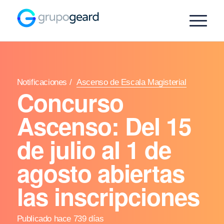
Notificaciones
/
Ascenso de Escala Magisterial
Concurso
Ascenso: Del 15
de julio al 1 de
agosto abiertas
las inscripciones
Publicado hace 739 días