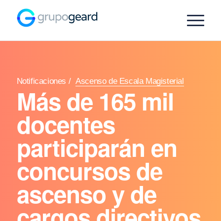
Notificaciones
/
Ascenso de Escala Magisterial
Más de 165 mil
docentes
participarán en
concursos de
ascenso y de
cargos directivos