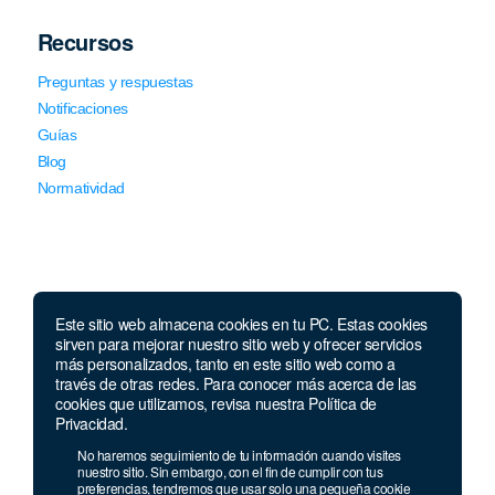
Recursos
Preguntas y respuestas
Notificaciones
Guías
Blog
Normatividad
Este sitio web almacena cookies en tu PC. Estas cookies
sirven para mejorar nuestro sitio web y ofrecer servicios
Llámanos
más personalizados, tanto en este sitio web como a
través de otras redes. Para conocer más acerca de las
Lunes a viernes de 7:00 a.m. a 5:30 p.m. Sábados de 8 a.m
cookies que utilizamos, revisa nuestra Política de
a 12 p.m.
Privacidad.
Celular y Whatsapp:
957 709 035
No haremos seguimiento de tu información cuando visites
Teléfono:
(1) 640 94 30
nuestro sitio. Sin embargo, con el fin de cumplir con tus
preferencias, tendremos que usar solo una pequeña cookie