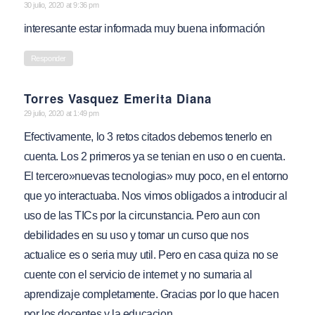
says:
30 julio, 2020 at 9:36 pm
interesante estar informada muy buena información
Responder
Torres Vasquez Emerita Diana
says:
29 julio, 2020 at 1:49 pm
Efectivamente, lo 3 retos citados debemos tenerlo en
cuenta. Los 2 primeros ya se tenian en uso o en cuenta.
El tercero»nuevas tecnologias» muy poco, en el entorno
que yo interactuaba. Nos vimos obligados a introducir al
uso de las TICs por la circunstancia. Pero aun con
debilidades en su uso y tomar un curso que nos
actualice es o seria muy util. Pero en casa quiza no se
cuente con el servicio de internet y no sumaria al
aprendizaje completamente. Gracias por lo que hacen
por los docentes y la educacion.