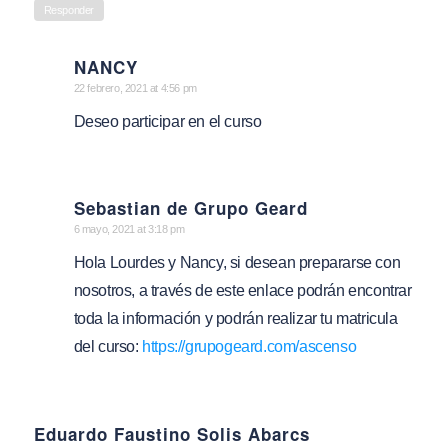
Responder
NANCY
says:
22 febrero, 2021 at 4:56 pm
Deseo participar en el curso
Sebastian de Grupo Geard
says:
6 mayo, 2021 at 3:18 pm
Hola Lourdes y Nancy, si desean prepararse con
nosotros, a través de este enlace podrán encontrar
toda la información y podrán realizar tu matricula
del curso:
https://grupogeard.com/ascenso
Eduardo Faustino Solis Abarcs