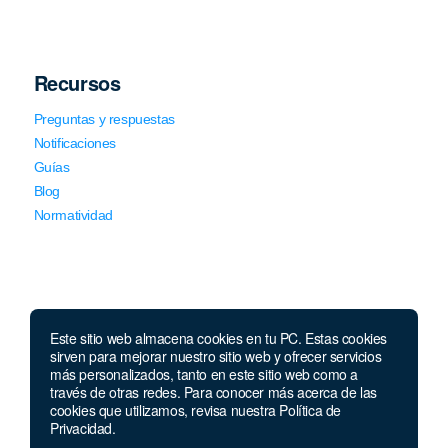
Recursos
Preguntas y respuestas
Notificaciones
Guías
Blog
Normatividad
Este sitio web almacena cookies en tu PC. Estas cookies
sirven para mejorar nuestro sitio web y ofrecer servicios
Llámanos
más personalizados, tanto en este sitio web como a
través de otras redes. Para conocer más acerca de las
Lunes a viernes de 7:00 a.m. a 5:30 p.m. Sábados de 8 a.m
cookies que utilizamos, revisa nuestra Política de
a 12 p.m.
Privacidad.
Celular y Whatsapp:
957 709 035