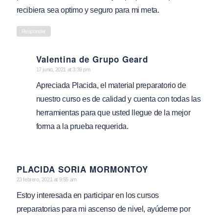
recibiera sea optimo y seguro para mi meta.
Responder
Valentina de Grupo Geard
says:
17 junio, 2021 at 3:39 pm
Apreciada Placida, el material preparatorio de
nuestro curso es de calidad y cuenta con todas las
herramientas para que usted llegue de la mejor
forma a la prueba requerida.
PLACIDA SORIA MORMONTOY
says:
23 febrero, 2021 at 9:55 am
Estoy interesada en participar en los cursos
preparatorias para mi ascenso de nivel, ayúdeme por