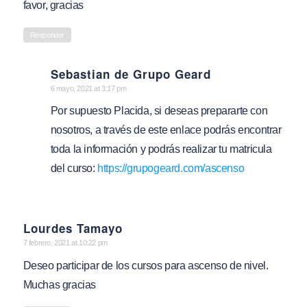
favor, gracias
Responder
Sebastian de Grupo Geard
says:
6 mayo, 2021 at 3:17 pm
Por supuesto Placida, si deseas prepararte con
nosotros, a través de este enlace podrás encontrar
toda la información y podrás realizar tu matricula
del curso:
https://grupogeard.com/ascenso
Lourdes Tamayo
says:
7 febrero, 2021 at 10:22 pm
Deseo participar de los cursos para ascenso de nivel.
Muchas gracias