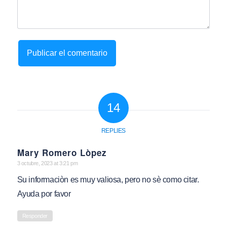
14
REPLIES
Mary Romero Lòpez
says:
3 octubre, 2023 at 3:21 pm
Su informaciòn es muy valiosa, pero no sè como citar.
Ayuda por favor
Responder