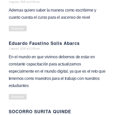
says:
2 agosto, 2020 at 11:09 am
Ademas quiero saber la manera como escribirme y
cuanto cuesta el curso para el ascenso de nivel
Responder
Eduardo Faustino Solis Abarcs
says:
2 agosto, 2020 at 11:08 am
En el mundo en que vivimos debemos de estar en
constante capacitación para actualizarnos
especialmente en el mundo digital, ya que es el reto que
tenemos como maestros para el trabajo con nuestros
estudiantes
Responder
SOCORRO SURITA QUINDE