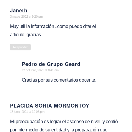
Janeth
says:
3 mayo, 2022 at 9:20 pm
Muy util la información ..como puedo citar el
articulo..gracias
Responder
Pedro de Grupo Geard
says:
12 octubre, 2023 at 8:41 am
Gracias por sus comentarios docente.
PLACIDA SORIA MORMONTOY
says:
17 junio, 2021 at 12:03 pm
Mi preocupación es lograr el ascenso de nivel, y confió
por intermedio de su entidad y la preparación que