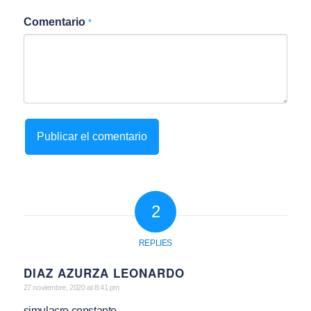
Comentario
*
2
REPLIES
DIAZ AZURZA LEONARDO
says:
27 noviembre, 2020 at 8:41 pm
simulacro constante