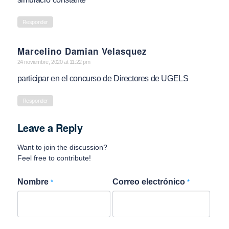
Responder
Marcelino Damian Velasquez
says:
24 noviembre, 2020 at 11:22 pm
participar en el concurso de Directores de UGELS
Responder
Leave a Reply
Want to join the discussion?
Feel free to contribute!
Nombre
Correo electrónico
*
*