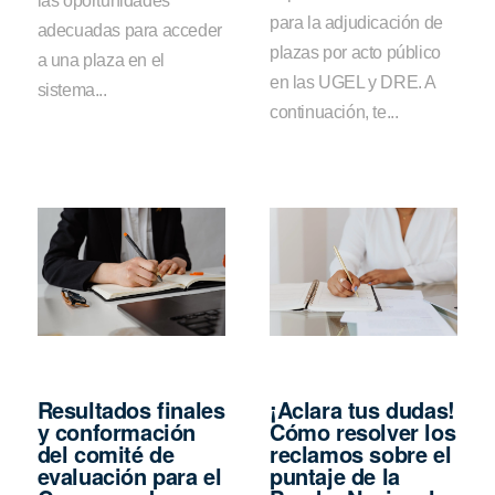
las oportunidades
para la adjudicación de
adecuadas para acceder
plazas por acto público
a una plaza en el
en las UGEL y DRE. A
sistema...
continuación, te...
Resultados finales
¡Aclara tus dudas!
y conformación
Cómo resolver los
del comité de
reclamos sobre el
evaluación para el
puntaje de la